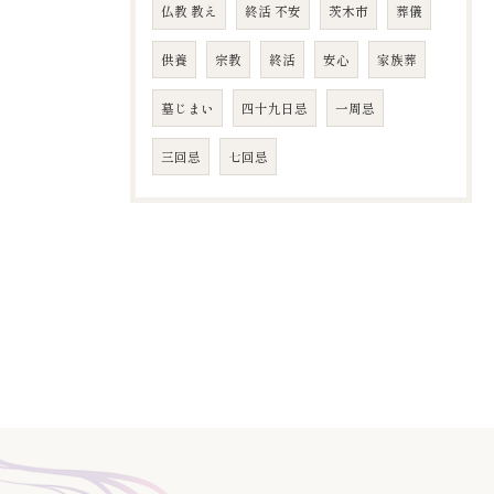
仏教 教え
終活 不安
茨木市
葬儀
供養
宗教
終活
安心
家族葬
墓じまい
四十九日忌
​一周忌
​三回忌
七回忌