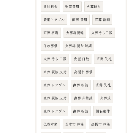
追加料金
安置費用
火葬待ち
費用トラブル
直葬 費用
直葬 総額
直葬 相場
火葬場混雑
火葬待ち日数
冬の葬儀
火葬場 混む 時期
火葬 待ち 日数
安置 日数
直葬 失礼
直葬 親族 反対
高槻市 葬儀
直葬 トラブル
直葬 相談
直葬 失礼
直葬 親族 反対
直葬 非常識
火葬式
直葬 トラブル
直葬 相談
僧侶主体
仏教本来
茨木市 葬儀
高槻市 葬儀