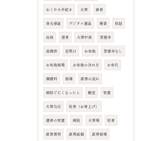
おくやみ手続き
火葬
納骨
身元保証
デジタル遺品
焼香
枕経
出棺
還骨
火葬炉前
菩提寺
高槻市
忌明け
お布施
菩提寺なし
お布施相場
お布施の決め方
お車代
御膳料
相場
直葬の流れ
病院で亡くなったら
搬送
安置
火葬当日
収骨（お骨上げ）
遺骨の安置
病院
火葬場
収骨
直葬費用
直葬総額
直葬相場