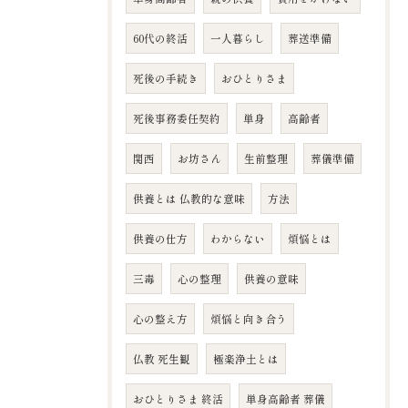
60代の終活
一人暮らし
葬送準備
死後の手続き
おひとりさま
死後事務委任契約
単身
高齢者
関西
お坊さん
生前整理
葬儀準備
供養とは 仏教的な意味
方法
供養の仕方
わからない
煩悩とは
三毒
心の整理
供養の意味
心の整え方
煩悩と向き合う
仏教 死生観
極楽浄土とは
おひとりさま 終活
単身高齢者 葬儀