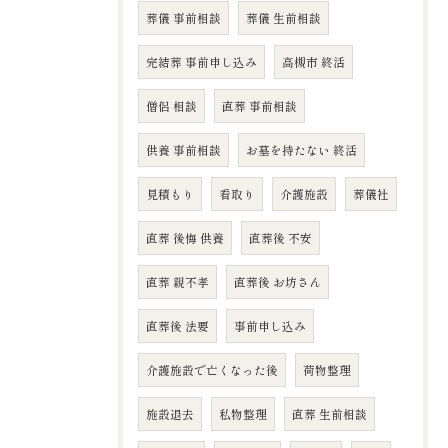
葬儀 事前相談
葬儀 生前相談
完結葬 事前申し込み
高槻市 終活
僧侶 相談
直葬 事前相談
供養 事前相談
お墓を持たない 終活
見積もり
看取り
介護施設
葬儀社
直葬 後悔 供養
直葬後 不安
直葬 親不孝
直葬後 お坊さん
直葬後 法要
事前申し込み
介護施設で亡くなった後
荷物整理
施設退去
私物整理
直葬 生前相談