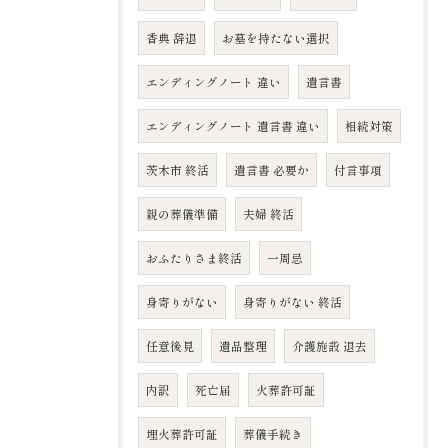
香典 辞退
お墓を持たない選択
エンディングノート 違い
遺言書
エンディングノート 遺言書 違い
相続対策
茨木市 終活
遺言書 必要か
付言事項
親の葬儀準備
夫婦 終活
おふたりさま終活
一周忌
身寄りがない
身寄りがない 終活
任意後見
遺品整理
介護施設 退去
内訳
死亡届
火葬許可証
埋火葬許可証
葬儀手続き