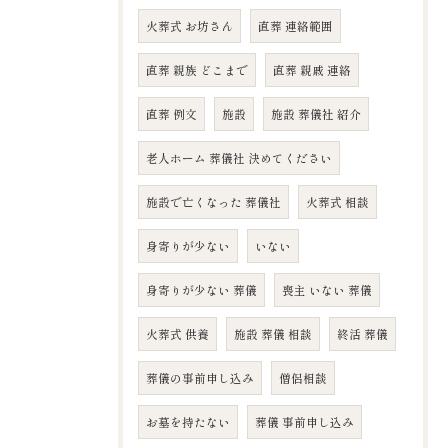
火葬式 お坊さん
直葬 連絡範囲
直葬 親族 どこまで
直葬 親戚 連絡
直葬 例文
施設
施設 葬儀社 紹介
老人ホーム 葬儀社 決めてください
施設で亡くなった 葬儀社
火葬式 相談
身寄りが少ない
いない
身寄りが少ない 葬儀
喪主 いない 葬儀
火葬式 供養
施設 葬儀 相談
終活 葬儀
葬儀の事前申し込み
僧侶相談
お墓を持たない
葬儀 事前申し込み