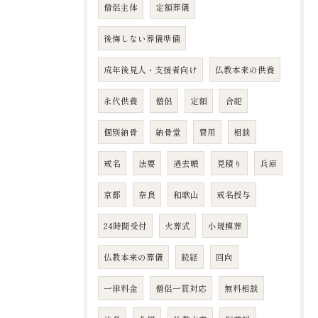
僧侶主体
定額葬儀
後悔しない葬儀準備
成年後見人・支援者向け
仏教本来の供養
永代供養
僧侶
定額
合祀
個別納骨
納骨堂
費用
相談
戒名
法要
過去帳
見積り
兵庫
京都
奈良
和歌山
戒名授与
24時間受付
火葬式
小規模葬
仏教本来の葬儀
読経
回向
一律料金
僧侶一貫対応
無料相談