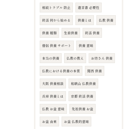
相続トラブル 防止
遺言書 必要性
終活 何から始める
供養とは
仏教 供養
供養 種類
生前供養
終活 供養
僧侶 供養 サポート
供養 意味
本当の供養
仏教の教え
お坊さん 供養
仏教における供養の本質
関西 供養
大阪 供養相談
和歌山 仏教供養
兵庫 供養とは
京都 終活 供養
仏教 お盆 意味
先祖供養 お盆
お盆 由来
お盆 仏教的意味