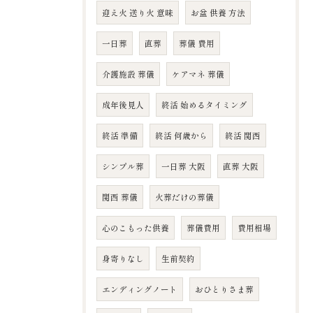
迎え火 送り火 意味
お盆 供養 方法
一日葬
直葬
葬儀 費用
介護施設 葬儀
ケアマネ 葬儀
成年後見人
終活 始めるタイミング
終活 準備
終活 何歳から
終活 関西
シンプル葬
一日葬 大阪
直葬 大阪
関西 葬儀
火葬だけの葬儀
心のこもった供養
葬儀費用
費用相場
身寄りなし
生前契約
エンディングノート
おひとりさま葬