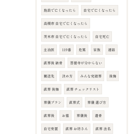
施設で亡くなったら
自宅で亡くなったら
高槻市 自宅で亡くなったら
茨木市 自宅で亡くなったら
自宅死亡
主治医
119番
危篤
家族
連絡
直葬後 納骨
菩提寺が分からない
搬送先
決め方
みんな完結葬
後悔
直葬 後悔
直葬 チェックリスト
葬儀プラン
直葬式
葬儀 選び方
直葬後
お墓
葬儀後
遺骨
自宅安置
直葬 お坊さん
直葬 法名