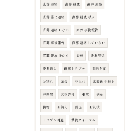
直葬 連絡
直葬 親戚
直葬 連絡
直葬 誰に連絡
直葬 親戚 呼ぶ
直葬 連絡 しない
直葬 事後報告
直葬 事後報告
直葬 連絡 していない
直葬 親族 後から
香典
香典辞退
香典返し
直葬トラブル
親族対応
お別れ
面会
花入れ
直葬後 手続き
葬祭費
火葬許可
弔電
供花
供物
お供え
辞退
お礼状
トラブル回避
供養フォーラム