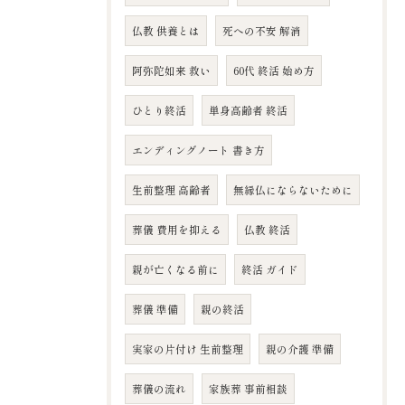
仏教 供養とは
死への不安 解消
阿弥陀如来 救い
60代 終活 始め方
ひとり終活
単身高齢者 終活
エンディングノート 書き方
生前整理 高齢者
無縁仏にならないために
葬儀 費用を抑える
仏教 終活
親が亡くなる前に
終活 ガイド
葬儀 準備
親の終活
実家の片付け 生前整理
親の介護 準備
葬儀の流れ
家族葬 事前相談