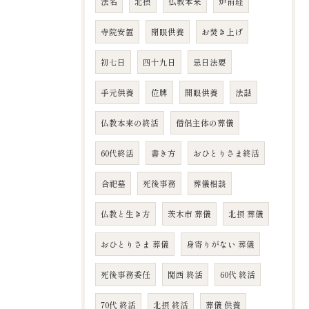
法名
北摂
仏教本来
炉前経
寺院安置
閉眼供養
お焚き上げ
初七日
四十九日
忌日法要
手元供養
位牌
開眼供養
法話
仏教本来の終活
僧侶主体の葬儀
60代終活
書き方
おひとりさま終活
合祀墓
死後事務
葬儀相談
仏教と生き方
茨木市 葬儀
北摂 葬儀
おひとりさま 葬儀
身寄りがない 葬儀
死後事務委任
関西 終活
60代 終活
70代 終活
北摂 終活
葬儀 供養