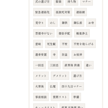
式の選び方
服装
持ち物
マナー
緊急連絡先
孤独死対策
連絡網
見守り
のし
御供
御仏前
お寺
菩提寺がない
僧侶手配
極楽浄土
意味
死生観
不安
不安を和らげる
遺骨安置
寺
初盆
お彼岸
一回忌
三回忌
直葬後 供養
違い
メリット
デメリット
選び方
火葬後
仏壇
四十九日マナー
事前相談
質問リスト
準備
チェックリスト
直葬 家族葬 違い