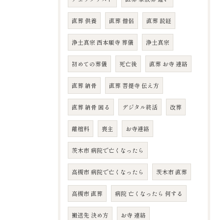
直葬 供養
直葬 僧侶
直葬 読経
浄土真宗 西本願寺 葬儀
浄土真宗
初めての葬儀
死亡後
直葬 お寺 連絡
直葬 納骨
直葬 菩提寺 伝え方
直葬 納骨 困る
デジタル終活
改葬
離檀料
喪主
お寺連絡
茨木市 病院で亡くなったら
高槻市 病院で亡くなったら
茨木市 直葬
高槻市 直葬
病院 亡くなったら 何する
搬送先 決め方
お寺 連絡