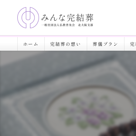
ホーム
完結葬の想い
葬儀プラン
完