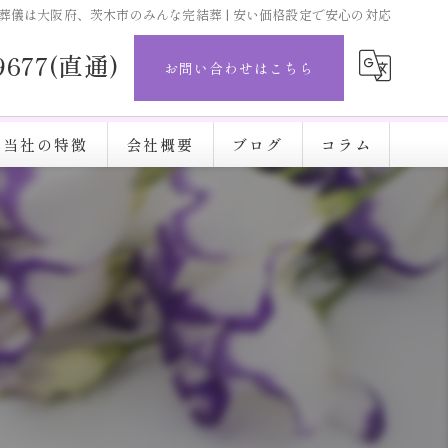
葬儀は大阪府、茨木市のみんな完結葬 | 安い価格設定で安心の対応
-9677(直通)
お問い合わせはこちら
当社の特徴
会社概要
ブログ
コラム
直葬
完結葬
施設
火葬
安い