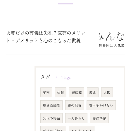
火葬だけの葬儀は失礼？直葬のメリッ
ト・デメリットと心のこもった供養
タグ
Tags
年末
仏教
完結葬
教え
大阪
単身高齢者
親の供養
費用をかけない
60代の終活
一人暮らし
葬送準備