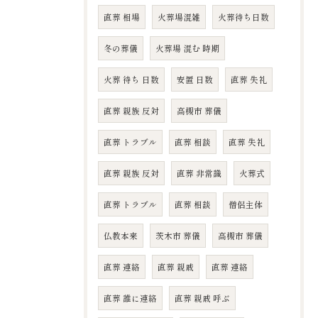
直葬 相場
火葬場混雑
火葬待ち日数
冬の葬儀
火葬場 混む 時期
火葬 待ち 日数
安置 日数
直葬 失礼
直葬 親族 反対
高槻市 葬儀
直葬 トラブル
直葬 相談
直葬 失礼
直葬 親族 反対
直葬 非常識
火葬式
直葬 トラブル
直葬 相談
僧侶主体
仏教本来
茨木市 葬儀
高槻市 葬儀
直葬 連絡
直葬 親戚
直葬 連絡
直葬 誰に連絡
直葬 親戚 呼ぶ