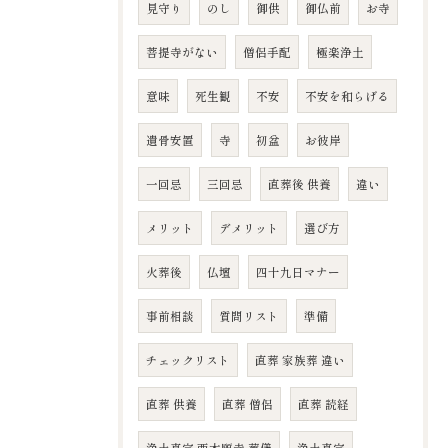
見守り
のし
御供
御仏前
お寺
菩提寺がない
僧侶手配
極楽浄土
意味
死生観
不安
不安を和らげる
遺骨安置
寺
初盆
お彼岸
一回忌
三回忌
直葬後 供養
違い
メリット
デメリット
選び方
火葬後
仏壇
四十九日マナー
事前相談
質問リスト
準備
チェックリスト
直葬 家族葬 違い
直葬 供養
直葬 僧侶
直葬 読経