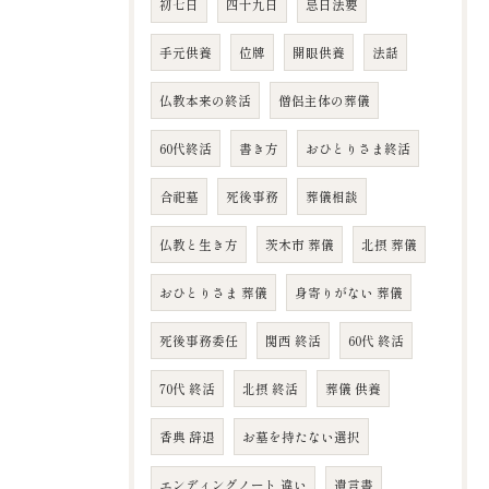
初七日
四十九日
忌日法要
手元供養
位牌
開眼供養
法話
仏教本来の終活
僧侶主体の葬儀
60代終活
書き方
おひとりさま終活
合祀墓
死後事務
葬儀相談
仏教と生き方
茨木市 葬儀
北摂 葬儀
おひとりさま 葬儀
身寄りがない 葬儀
死後事務委任
関西 終活
60代 終活
70代 終活
北摂 終活
葬儀 供養
香典 辞退
お墓を持たない選択
エンディングノート 違い
遺言書