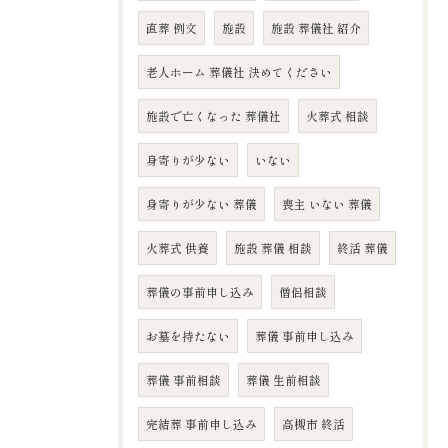
直葬 例文
施設
施設 葬儀社 紹介
老人ホーム 葬儀社 決めてください
施設で亡くなった 葬儀社
火葬式 相談
身寄りが少ない
いない
身寄りが少ない 葬儀
喪主 いない 葬儀
火葬式 供養
施設 葬儀 相談
終活 葬儀
葬儀の事前申し込み
僧侶相談
お墓を持たない
葬儀 事前申し込み
葬儀 事前相談
葬儀 生前相談
完結葬 事前申し込み
高槻市 終活