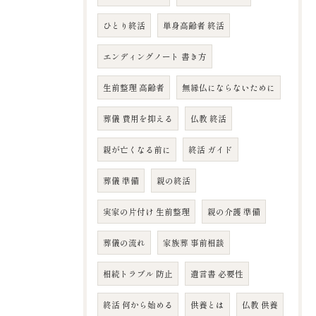
ひとり終活
単身高齢者 終活
エンディングノート 書き方
生前整理 高齢者
無縁仏にならないために
葬儀 費用を抑える
仏教 終活
親が亡くなる前に
終活 ガイド
葬儀 準備
親の終活
実家の片付け 生前整理
親の介護 準備
葬儀の流れ
家族葬 事前相談
相続トラブル 防止
遺言書 必要性
終活 何から始める
供養とは
仏教 供養