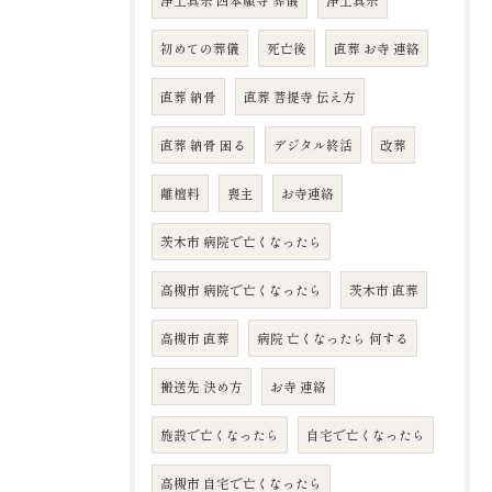
浄土真宗 西本願寺 葬儀
浄土真宗
初めての葬儀
死亡後
直葬 お寺 連絡
直葬 納骨
直葬 菩提寺 伝え方
直葬 納骨 困る
デジタル終活
改葬
離檀料
喪主
お寺連絡
茨木市 病院で亡くなったら
高槻市 病院で亡くなったら
茨木市 直葬
高槻市 直葬
病院 亡くなったら 何する
搬送先 決め方
お寺 連絡
施設で亡くなったら
自宅で亡くなったら
高槻市 自宅で亡くなったら