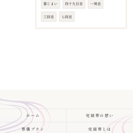
墓じまい
四十九日忌
​一周忌
​三回忌
七回忌
ホーム
完結葬の想い
葬儀プラン
完結葬とは