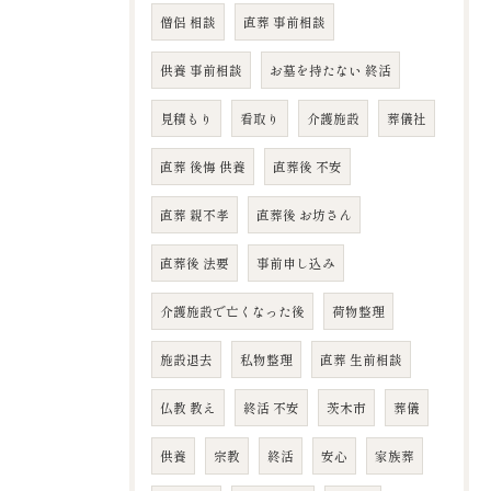
僧侶 相談
直葬 事前相談
供養 事前相談
お墓を持たない 終活
見積もり
看取り
介護施設
葬儀社
直葬 後悔 供養
直葬後 不安
直葬 親不孝
直葬後 お坊さん
直葬後 法要
事前申し込み
介護施設で亡くなった後
荷物整理
施設退去
私物整理
直葬 生前相談
仏教 教え
終活 不安
茨木市
葬儀
供養
宗教
終活
安心
家族葬