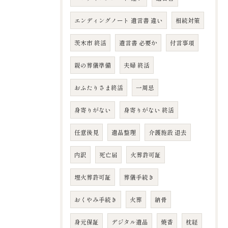
エンディングノート 遺言書 違い
相続対策
茨木市 終活
遺言書 必要か
付言事項
親の葬儀準備
夫婦 終活
おふたりさま終活
一周忌
身寄りがない
身寄りがない 終活
任意後見
遺品整理
介護施設 退去
内訳
死亡届
火葬許可証
埋火葬許可証
葬儀手続き
おくやみ手続き
火葬
納骨
身元保証
デジタル遺品
焼香
枕経