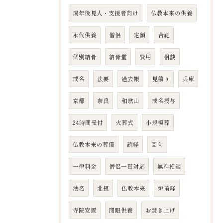
成年後見人・支援者向け
仏教本来の供養
永代供養
僧侶
定額
合祀
個別納骨
納骨堂
費用
相談
戒名
法要
過去帳
見積り
兵庫
京都
奈良
和歌山
戒名授与
24時間受付
火葬式
小規模葬
仏教本来の葬儀
読経
回向
一律料金
僧侶一貫対応
無料相談
法名
北摂
仏教本来
炉前経
寺院安置
閉眼供養
お焚き上げ