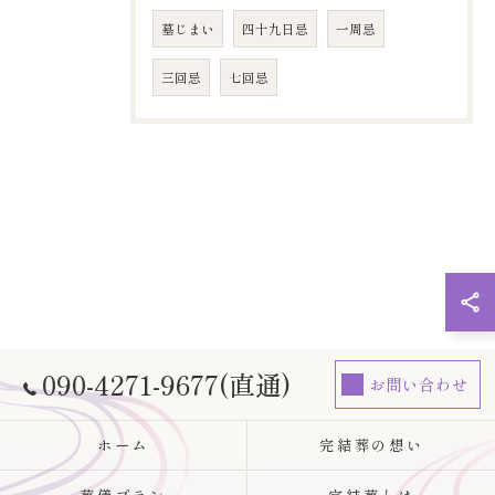
墓じまい
四十九日忌
​一周忌
​三回忌
七回忌
090-4271-9677(直通)
お問い合わせ
ホーム
完結葬の想い