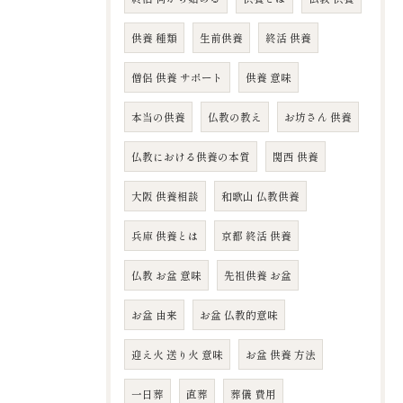
供養 種類
生前供養
終活 供養
僧侶 供養 サポート
供養 意味
本当の供養
仏教の教え
お坊さん 供養
仏教における供養の本質
関西 供養
大阪 供養相談
和歌山 仏教供養
兵庫 供養とは
京都 終活 供養
仏教 お盆 意味
先祖供養 お盆
お盆 由来
お盆 仏教的意味
迎え火 送り火 意味
お盆 供養 方法
一日葬
直葬
葬儀 費用