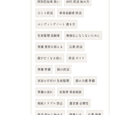
阿弥陀如来 救い
60代 終活 始め方
ひとり終活
単身高齢者 終活
エンディングノート 書き方
生前整理 高齢者
無縁仏にならないために
葬儀 費用を抑える
仏教 終活
親が亡くなる前に
終活 ガイド
葬儀 準備
親の終活
実家の片付け 生前整理
親の介護 準備
葬儀の流れ
家族葬 事前相談
相続トラブル 防止
遺言書 必要性
終活 何から始める
供養とは
仏教 供養