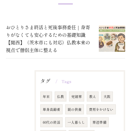
おひとりさま終活と死後事務委任｜身寄
りがなくても安心するための基礎知識
【関西】（茨木市にも対応）仏教本来の
視点で僧侶主体に整える
タグ
Tags
年末
仏教
完結葬
教え
大阪
単身高齢者
親の供養
費用をかけない
60代の終活
一人暮らし
葬送準備