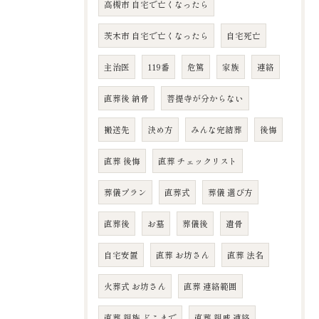
高槻市 自宅で亡くなったら
茨木市 自宅で亡くなったら
自宅死亡
主治医
119番
危篤
家族
連絡
直葬後 納骨
菩提寺が分からない
搬送先
決め方
みんな完結葬
後悔
直葬 後悔
直葬 チェックリスト
葬儀プラン
直葬式
葬儀 選び方
直葬後
お墓
葬儀後
遺骨
自宅安置
直葬 お坊さん
直葬 法名
火葬式 お坊さん
直葬 連絡範囲
直葬 親族 どこまで
直葬 親戚 連絡