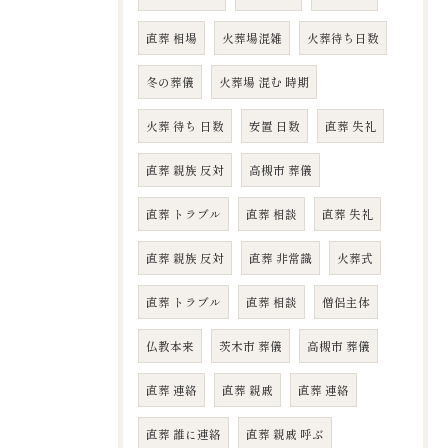
直葬 相場
火葬場混雑
火葬待ち日数
冬の葬儀
火葬場 混む 時期
火葬 待ち 日数
安置 日数
直葬 失礼
直葬 親族 反対
高槻市 葬儀
直葬 トラブル
直葬 相談
直葬 失礼
直葬 親族 反対
直葬 非常識
火葬式
直葬 トラブル
直葬 相談
僧侶主体
仏教本来
茨木市 葬儀
高槻市 葬儀
直葬 連絡
直葬 親戚
直葬 連絡
直葬 誰に連絡
直葬 親戚 呼ぶ