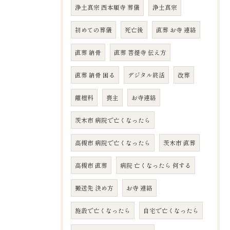
浄土真宗 西本願寺 葬儀
浄土真宗
初めての葬儀
死亡後
直葬 お寺 連絡
直葬 納骨
直葬 菩提寺 伝え方
直葬 納骨 困る
デジタル終活
改葬
離檀料
喪主
お寺連絡
茨木市 病院で亡くなったら
高槻市 病院で亡くなったら
茨木市 直葬
高槻市 直葬
病院 亡くなったら 何する
搬送先 決め方
お寺 連絡
施設で亡くなったら
自宅で亡くなったら