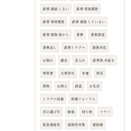
直葬 連絡 しない
直葬 事後報告
直葬 事後報告
直葬 連絡 していない
直葬 親族 後から
香典
香典辞退
香典返し
直葬トラブル
親族対応
お別れ
面会
花入れ
直葬後 手続き
葬祭費
火葬許可
弔電
供花
供物
お供え
辞退
お礼状
トラブル回避
供養フォーラム
式の選び方
服装
持ち物
マナー
緊急連絡先
孤独死対策
連絡網