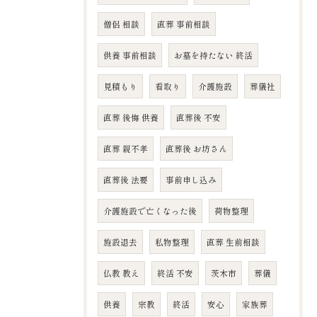
僧侶 相談
直葬 事前相談
供養 事前相談
お墓を持たない 終活
見積もり
看取り
介護施設
葬儀社
直葬 後悔 供養
直葬後 不安
直葬 親不孝
直葬後 お坊さん
直葬後 法要
事前申し込み
介護施設で亡くなった後
荷物整理
施設退去
私物整理
直葬 生前相談
仏教 教え
終活 不安
茨木市
葬儀
供養
宗教
終活
安心
家族葬