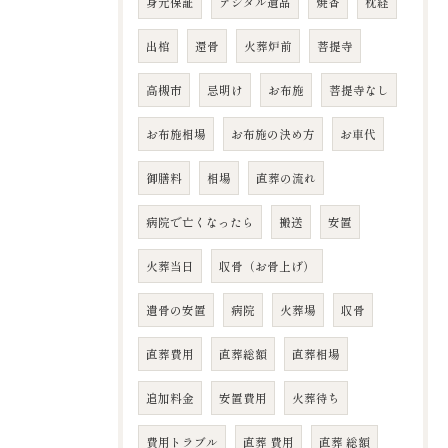
身元保証
デジタル遺品
焼香
枕経
出棺
還骨
火葬炉前
菩提寺
高槻市
忌明け
お布施
菩提寺なし
お布施相場
お布施の決め方
お車代
御膳料
相場
直葬の流れ
病院で亡くなったら
搬送
安置
火葬当日
収骨（お骨上げ）
遺骨の安置
病院
火葬場
収骨
直葬費用
直葬総額
直葬相場
追加料金
安置費用
火葬待ち
費用トラブル
直葬 費用
直葬 総額