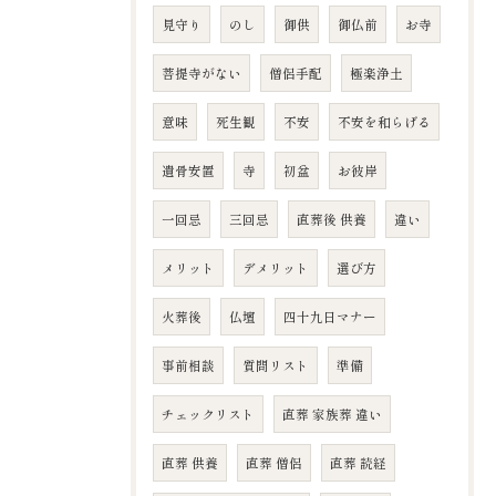
見守り
のし
御供
御仏前
お寺
菩提寺がない
僧侶手配
極楽浄土
意味
死生観
不安
不安を和らげる
遺骨安置
寺
初盆
お彼岸
一回忌
三回忌
直葬後 供養
違い
メリット
デメリット
選び方
火葬後
仏壇
四十九日マナー
事前相談
質問リスト
準備
チェックリスト
直葬 家族葬 違い
直葬 供養
直葬 僧侶
直葬 読経