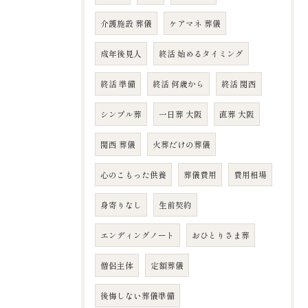
介護施設 葬儀
ケアマネ 葬儀
成年後見人
終活 始めるタイミング
終活 準備
終活 何歳から
終活 関西
シンプル葬
一日葬 大阪
直葬 大阪
関西 葬儀
火葬だけの葬儀
心のこもった供養
葬儀費用
費用相場
身寄りなし
生前契約
エンディングノート
おひとりさま葬
僧侶主体
定額葬儀
後悔しない葬儀準備