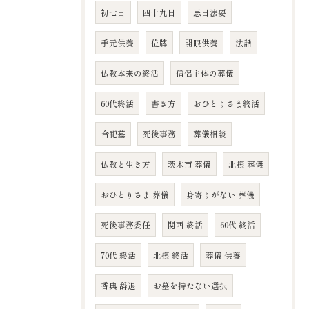
初七日
四十九日
忌日法要
手元供養
位牌
開眼供養
法話
仏教本来の終活
僧侶主体の葬儀
60代終活
書き方
おひとりさま終活
合祀墓
死後事務
葬儀相談
仏教と生き方
茨木市 葬儀
北摂 葬儀
おひとりさま 葬儀
身寄りがない 葬儀
死後事務委任
関西 終活
60代 終活
70代 終活
北摂 終活
葬儀 供養
香典 辞退
お墓を持たない選択