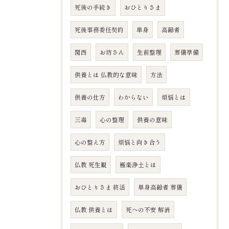
死後の手続き
おひとりさま
死後事務委任契約
単身
高齢者
関西
お坊さん
生前整理
葬儀準備
供養とは 仏教的な意味
方法
供養の仕方
わからない
煩悩とは
三毒
心の整理
供養の意味
心の整え方
煩悩と向き合う
仏教 死生観
極楽浄土とは
おひとりさま 終活
単身高齢者 葬儀
仏教 供養とは
死への不安 解消