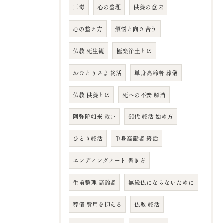
三毒
心の整理
供養の意味
心の整え方
煩悩と向き合う
仏教 死生観
極楽浄土とは
おひとりさま 終活
単身高齢者 葬儀
仏教 供養とは
死への不安 解消
阿弥陀如来 救い
60代 終活 始め方
ひとり終活
単身高齢者 終活
エンディングノート 書き方
生前整理 高齢者
無縁仏にならないために
葬儀 費用を抑える
仏教 終活