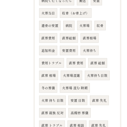
病院で亡くなったら
搬送
安置
火葬当日
収骨（お骨上げ）
遺骨の安置
病院
火葬場
収骨
直葬費用
直葬総額
直葬相場
追加料金
安置費用
火葬待ち
費用トラブル
直葬 費用
直葬 総額
直葬 相場
火葬場混雑
火葬待ち日数
冬の葬儀
火葬場 混む 時期
火葬 待ち 日数
安置 日数
直葬 失礼
直葬 親族 反対
高槻市 葬儀
直葬 トラブル
直葬 相談
直葬 失礼