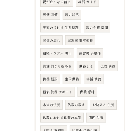
親が亡くなる前に
終活 ガイド
葬儀 準備
親の終活
実家の片付け 生前整理
親の介護 準備
葬儀の流れ
家族葬 事前相談
相続トラブル 防止
遺言書 必要性
終活 何から始める
供養とは
仏教 供養
供養 種類
生前供養
終活 供養
僧侶 供養 サポート
供養 意味
本当の供養
仏教の教え
お坊さん 供養
仏教における供養の本質
関西 供養
大阪 供養相談
和歌山 仏教供養