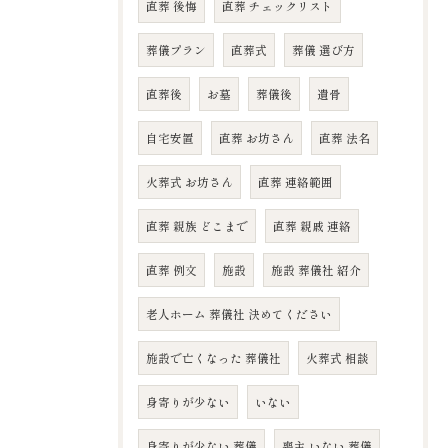
直葬 後悔
直葬 チェックリスト
葬儀プラン
直葬式
葬儀 選び方
直葬後
お墓
葬儀後
遺骨
自宅安置
直葬 お坊さん
直葬 法名
火葬式 お坊さん
直葬 連絡範囲
直葬 親族 どこまで
直葬 親戚 連絡
直葬 例文
施設
施設 葬儀社 紹介
老人ホーム 葬儀社 決めてください
施設で亡くなった 葬儀社
火葬式 相談
身寄りが少ない
いない
身寄りが少ない 葬儀
喪主 いない 葬儀