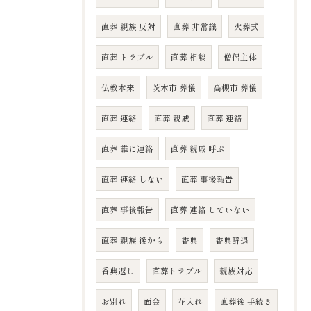
直葬 親族 反対
直葬 非常識
火葬式
直葬 トラブル
直葬 相談
僧侶主体
仏教本来
茨木市 葬儀
高槻市 葬儀
直葬 連絡
直葬 親戚
直葬 連絡
直葬 誰に連絡
直葬 親戚 呼ぶ
直葬 連絡 しない
直葬 事後報告
直葬 事後報告
直葬 連絡 していない
直葬 親族 後から
香典
香典辞退
香典返し
直葬トラブル
親族対応
お別れ
面会
花入れ
直葬後 手続き