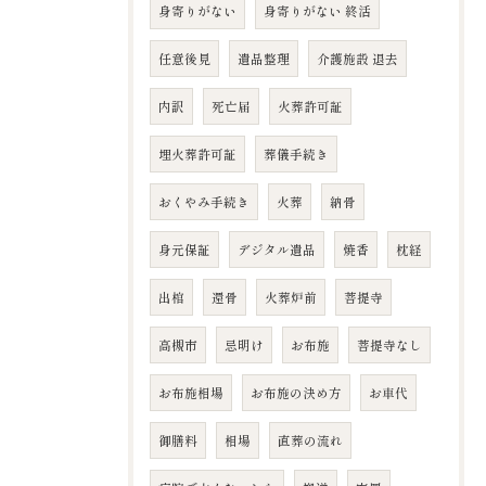
身寄りがない
身寄りがない 終活
任意後見
遺品整理
介護施設 退去
内訳
死亡届
火葬許可証
埋火葬許可証
葬儀手続き
おくやみ手続き
火葬
納骨
身元保証
デジタル遺品
焼香
枕経
出棺
還骨
火葬炉前
菩提寺
高槻市
忌明け
お布施
菩提寺なし
お布施相場
お布施の決め方
お車代
御膳料
相場
直葬の流れ