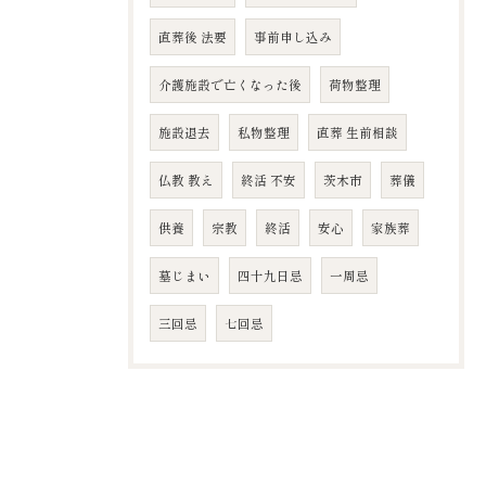
直葬後 法要
事前申し込み
介護施設で亡くなった後
荷物整理
施設退去
私物整理
直葬 生前相談
仏教 教え
終活 不安
茨木市
葬儀
供養
宗教
終活
安心
家族葬
墓じまい
四十九日忌
​一周忌
​三回忌
七回忌