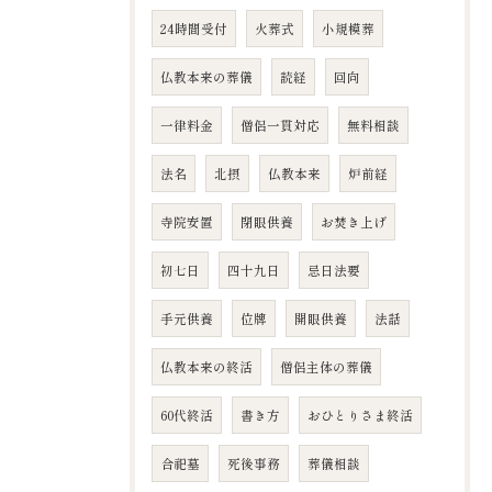
24時間受付
火葬式
小規模葬
仏教本来の葬儀
読経
回向
一律料金
僧侶一貫対応
無料相談
法名
北摂
仏教本来
炉前経
寺院安置
閉眼供養
お焚き上げ
初七日
四十九日
忌日法要
手元供養
位牌
開眼供養
法話
仏教本来の終活
僧侶主体の葬儀
60代終活
書き方
おひとりさま終活
合祀墓
死後事務
葬儀相談