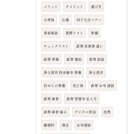
メリット
デメリット
選び方
火葬後
仏壇
四十九日マナー
事前相談
質問リスト
準備
チェックリスト
直葬 家族葬 違い
直葬 供養
直葬 僧侶
直葬 読経
浄土真宗 西本願寺 葬儀
浄土真宗
初めての葬儀
死亡後
直葬 お寺 連絡
直葬 納骨
直葬 菩提寺 伝え方
直葬 納骨 困る
デジタル終活
改葬
離檀料
喪主
お寺連絡