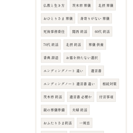
仏教と生き方
茨木市 葬儀
北摂 葬儀
おひとりさま 葬儀
身寄りがない 葬儀
死後事務委任
関西 終活
60代 終活
70代 終活
北摂 終活
葬儀 供養
香典 辞退
お墓を持たない選択
エンディングノート 違い
遺言書
エンディングノート 遺言書 違い
相続対策
茨木市 終活
遺言書 必要か
付言事項
親の葬儀準備
夫婦 終活
おふたりさま終活
一周忌