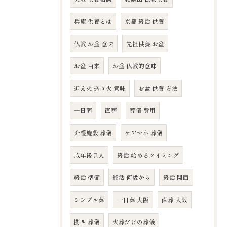
兵庫 供養とは
京都 終活 供養
仏教 お盆 意味
先祖供養 お盆
お盆 由来
お盆 仏教的意味
迎え火 送り火 意味
お盆 供養 方法
一日葬
直葬
葬儀 費用
介護施設 葬儀
ケアマネ 葬儀
成年後見人
終活 始めるタイミング
終活 準備
終活 何歳から
終活 関西
シンプル葬
一日葬 大阪
直葬 大阪
関西 葬儀
火葬だけの葬儀