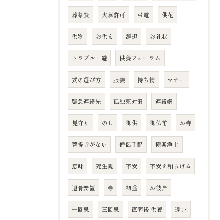
葬祭費
火葬許可
弔電
供花
供物
お供え
辞退
お礼状
トラブル回避
供養フォーラム
式の選び方
服装
持ち物
マナー
緊急連絡先
孤独死対策
連絡網
見守り
のし
御供
御仏前
お寺
菩提寺がない
僧侶手配
極楽浄土
意味
死生観
不安
不安を和らげる
遺骨安置
寺
初盆
お彼岸
一回忌
三回忌
直葬後 供養
違い