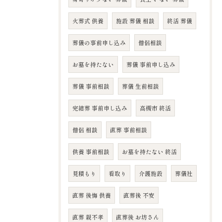
火葬式 供養
施設 葬儀 相談
終活 葬儀
葬儀の事前申し込み
僧侶相談
お墓を持たない
葬儀 事前申し込み
葬儀 事前相談
葬儀 生前相談
完結葬 事前申し込み
高槻市 終活
僧侶 相談
直葬 事前相談
供養 事前相談
お墓を持たない 終活
見積もり
看取り
介護施設
葬儀社
直葬 後悔 供養
直葬後 不安
直葬 親不孝
直葬後 お坊さん