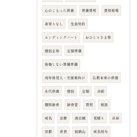
心のこもった供養
葬儀費用
費用相場
身寄りなし
生前契約
エンディングノート
おひとりさま葬
僧侶主体
定額葬儀
後悔しない葬儀準備
成年後見人・支援者向け
仏教本来の供養
永代供養
僧侶
定額
合祀
個別納骨
納骨堂
費用
相談
戒名
法要
過去帳
見積り
兵庫
京都
奈良
和歌山
戒名授与