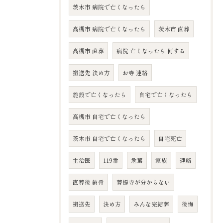
茨木市 病院で亡くなったら
高槻市 病院で亡くなったら
茨木市 直葬
高槻市 直葬
病院 亡くなったら 何する
搬送先 決め方
お寺 連絡
施設で亡くなったら
自宅で亡くなったら
高槻市 自宅で亡くなったら
茨木市 自宅で亡くなったら
自宅死亡
主治医
119番
危篤
家族
連絡
直葬後 納骨
菩提寺が分からない
搬送先
決め方
みんな完結葬
後悔