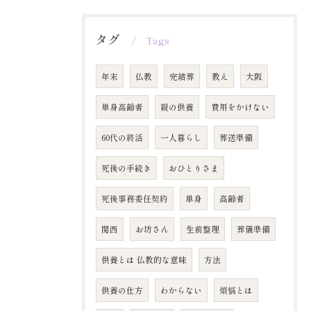
タグ
Tags
年末
仏教
完結葬
教え
大阪
単身高齢者
親の供養
費用をかけない
60代の終活
一人暮らし
葬送準備
死後の手続き
おひとりさま
死後事務委任契約
単身
高齢者
関西
お坊さん
生前整理
葬儀準備
供養とは 仏教的な意味
方法
供養の仕方
わからない
煩悩とは