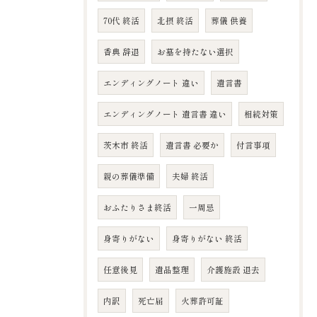
70代 終活
北摂 終活
葬儀 供養
香典 辞退
お墓を持たない選択
エンディングノート 違い
遺言書
エンディングノート 遺言書 違い
相続対策
茨木市 終活
遺言書 必要か
付言事項
親の葬儀準備
夫婦 終活
おふたりさま終活
一周忌
身寄りがない
身寄りがない 終活
任意後見
遺品整理
介護施設 退去
内訳
死亡届
火葬許可証