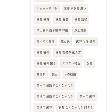
チェックリスト
直葬 家族葬 違い
直葬 供養
直葬 僧侶
直葬 読経
浄土真宗 西本願寺 葬儀
浄土真宗
初めての葬儀
死亡後
直葬 お寺 連絡
直葬 納骨
直葬 菩提寺 伝え方
直葬 納骨 困る
デジタル終活
改葬
離檀料
喪主
お寺連絡
茨木市 病院で亡くなったら
高槻市 病院で亡くなったら
茨木市 直葬
高槻市 直葬
病院 亡くなったら 何する