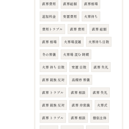
直葬費用
直葬総額
直葬相場
追加料金
安置費用
火葬待ち
費用トラブル
直葬 費用
直葬 総額
直葬 相場
火葬場混雑
火葬待ち日数
冬の葬儀
火葬場 混む 時期
火葬 待ち 日数
安置 日数
直葬 失礼
直葬 親族 反対
高槻市 葬儀
直葬 トラブル
直葬 相談
直葬 失礼
直葬 親族 反対
直葬 非常識
火葬式
直葬 トラブル
直葬 相談
僧侶主体