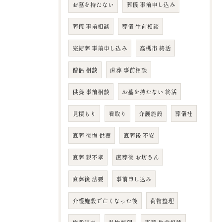
お墓を持たない
葬儀 事前申し込み
葬儀 事前相談
葬儀 生前相談
完結葬 事前申し込み
高槻市 終活
僧侶 相談
直葬 事前相談
供養 事前相談
お墓を持たない 終活
見積もり
看取り
介護施設
葬儀社
直葬 後悔 供養
直葬後 不安
直葬 親不孝
直葬後 お坊さん
直葬後 法要
事前申し込み
介護施設で亡くなった後
荷物整理