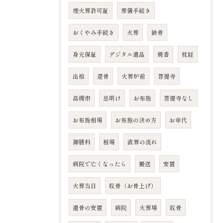
埋火葬許可証
葬儀手続き
おくやみ手続き
火葬
納骨
身元保証
デジタル遺品
焼香
枕経
出棺
還骨
火葬炉前
菩提寺
高槻市
忌明け
お布施
菩提寺なし
お布施相場
お布施の決め方
お車代
御膳料
相場
直葬の流れ
病院で亡くなったら
搬送
安置
火葬当日
収骨（お骨上げ）
遺骨の安置
病院
火葬場
収骨