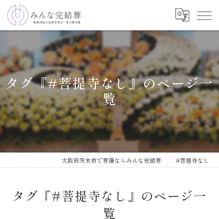
タグ『#菩提寺なし』のページ一
覧
大阪府茨木市で葬儀ならみんな完結葬
#菩提寺なし
タグ『#菩提寺なし』のページ一
覧