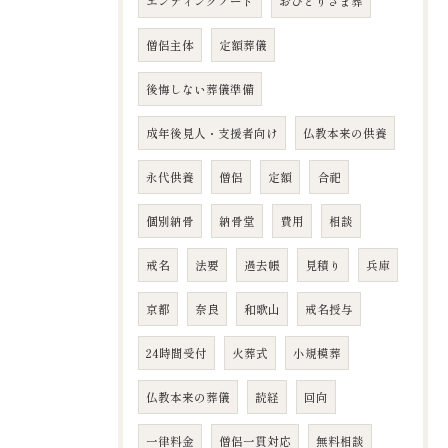
エンディングノート
おひとりさま葬
僧侶主体
定額葬儀
後悔しない葬儀準備
成年後見人・支援者向け
仏教本来の供養
永代供養
僧侶
定額
合祀
個別納骨
納骨堂
費用
相談
戒名
法要
過去帳
見積り
兵庫
京都
奈良
和歌山
戒名授与
24時間受付
火葬式
小規模葬
仏教本来の葬儀
読経
回向
一律料金
僧侶一貫対応
無料相談