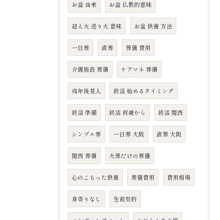
お盆 由来
お盆 仏教的意味
迎え火 送り火 意味
お盆 供養 方法
一日葬
直葬
葬儀 費用
介護施設 葬儀
ケアマネ 葬儀
成年後見人
終活 始めるタイミング
終活 準備
終活 何歳から
終活 関西
シンプル葬
一日葬 大阪
直葬 大阪
関西 葬儀
火葬だけの葬儀
心のこもった供養
葬儀費用
費用相場
身寄りなし
生前契約