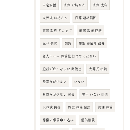
自宅安置
直葬 お坊さん
直葬 法名
火葬式 お坊さん
直葬 連絡範囲
直葬 親族 どこまで
直葬 親戚 連絡
直葬 例文
施設
施設 葬儀社 紹介
老人ホーム 葬儀社 決めてください
施設で亡くなった 葬儀社
火葬式 相談
身寄りが少ない
いない
身寄りが少ない 葬儀
喪主 いない 葬儀
火葬式 供養
施設 葬儀 相談
終活 葬儀
葬儀の事前申し込み
僧侶相談