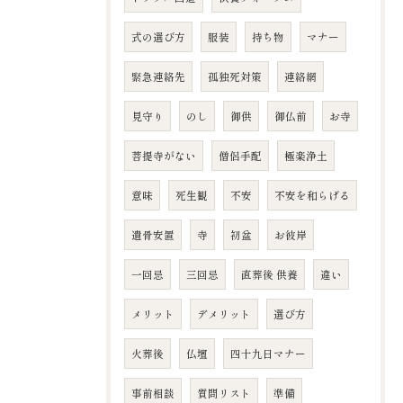
式の選び方
服装
持ち物
マナー
緊急連絡先
孤独死対策
連絡網
見守り
のし
御供
御仏前
お寺
菩提寺がない
僧侶手配
極楽浄土
意味
死生観
不安
不安を和らげる
遺骨安置
寺
初盆
お彼岸
一回忌
三回忌
直葬後 供養
違い
メリット
デメリット
選び方
火葬後
仏壇
四十九日マナー
事前相談
質問リスト
準備