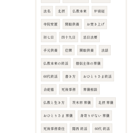
法名
北摂
仏教本来
炉前経
寺院安置
閉眼供養
お焚き上げ
初七日
四十九日
忌日法要
手元供養
位牌
開眼供養
法話
仏教本来の終活
僧侶主体の葬儀
60代終活
書き方
おひとりさま終活
合祀墓
死後事務
葬儀相談
仏教と生き方
茨木市 葬儀
北摂 葬儀
おひとりさま 葬儀
身寄りがない 葬儀
死後事務委任
関西 終活
60代 終活