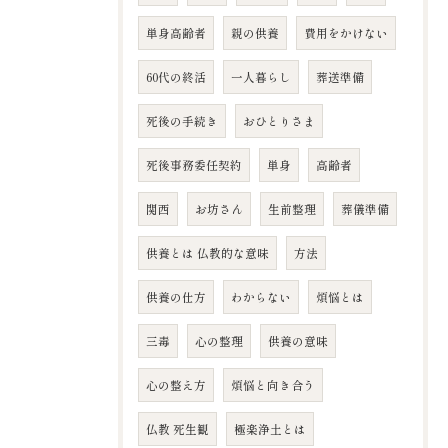
単身高齢者
親の供養
費用をかけない
60代の終活
一人暮らし
葬送準備
死後の手続き
おひとりさま
死後事務委任契約
単身
高齢者
関西
お坊さん
生前整理
葬儀準備
供養とは 仏教的な意味
方法
供養の仕方
わからない
煩悩とは
三毒
心の整理
供養の意味
心の整え方
煩悩と向き合う
仏教 死生観
極楽浄土とは