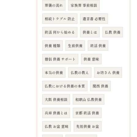
葬儀の流れ
家族葬 事前相談
相続トラブル 防止
遺言書 必要性
終活 何から始める
供養とは
仏教 供養
供養 種類
生前供養
終活 供養
僧侶 供養 サポート
供養 意味
本当の供養
仏教の教え
お坊さん 供養
仏教における供養の本質
関西 供養
大阪 供養相談
和歌山 仏教供養
兵庫 供養とは
京都 終活 供養
仏教 お盆 意味
先祖供養 お盆