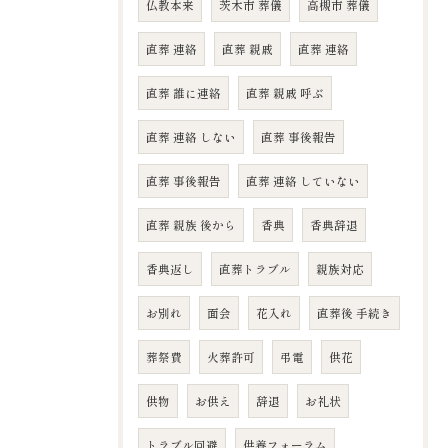
仏教本来
茨木市 葬儀
高槻市 葬儀
直葬 連絡
直葬 親戚
直葬 連絡
直葬 誰に連絡
直葬 親戚 呼ぶ
直葬 連絡 しない
直葬 事後報告
直葬 事後報告
直葬 連絡 していない
直葬 親族 後から
香典
香典辞退
香典返し
直葬トラブル
親族対応
お別れ
面会
花入れ
直葬後 手続き
葬祭費
火葬許可
弔電
供花
供物
お供え
辞退
お礼状
トラブル回避
供養フォーラム