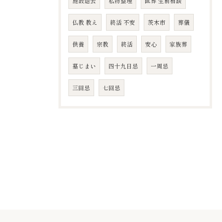
施設退去
私物整理
直葬 生前相談
仏教 教え
終活 不安
茨木市
葬儀
供養
宗教
終活
安心
家族葬
墓じまい
四十九日忌
​一周忌
​三回忌
七回忌