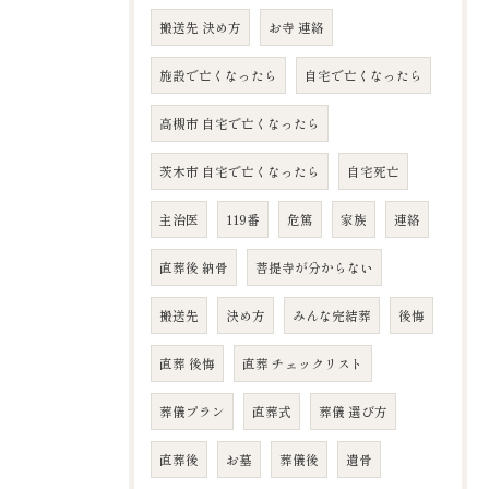
搬送先 決め方
お寺 連絡
施設で亡くなったら
自宅で亡くなったら
高槻市 自宅で亡くなったら
茨木市 自宅で亡くなったら
自宅死亡
主治医
119番
危篤
家族
連絡
直葬後 納骨
菩提寺が分からない
搬送先
決め方
みんな完結葬
後悔
直葬 後悔
直葬 チェックリスト
葬儀プラン
直葬式
葬儀 選び方
直葬後
お墓
葬儀後
遺骨