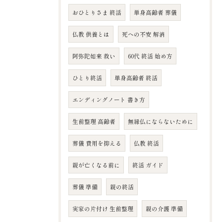
おひとりさま 終活
単身高齢者 葬儀
仏教 供養とは
死への不安 解消
阿弥陀如来 救い
60代 終活 始め方
ひとり終活
単身高齢者 終活
エンディングノート 書き方
生前整理 高齢者
無縁仏にならないために
葬儀 費用を抑える
仏教 終活
親が亡くなる前に
終活 ガイド
葬儀 準備
親の終活
実家の片付け 生前整理
親の介護 準備