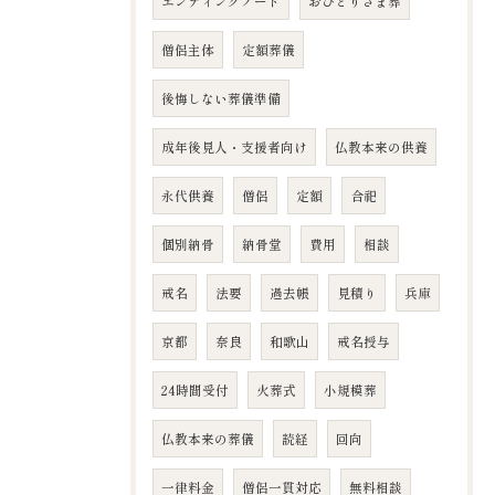
エンディングノート
おひとりさま葬
僧侶主体
定額葬儀
後悔しない葬儀準備
成年後見人・支援者向け
仏教本来の供養
永代供養
僧侶
定額
合祀
個別納骨
納骨堂
費用
相談
戒名
法要
過去帳
見積り
兵庫
京都
奈良
和歌山
戒名授与
24時間受付
火葬式
小規模葬
仏教本来の葬儀
読経
回向
一律料金
僧侶一貫対応
無料相談