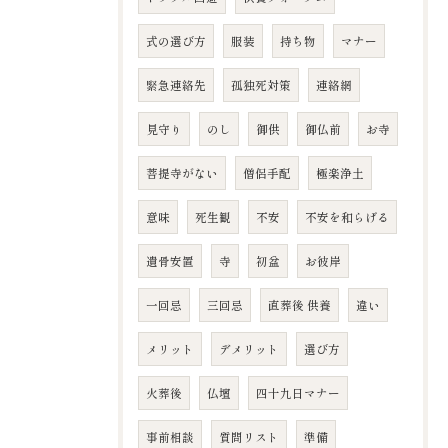
式の選び方
服装
持ち物
マナー
緊急連絡先
孤独死対策
連絡網
見守り
のし
御供
御仏前
お寺
菩提寺がない
僧侶手配
極楽浄土
意味
死生観
不安
不安を和らげる
遺骨安置
寺
初盆
お彼岸
一回忌
三回忌
直葬後 供養
違い
メリット
デメリット
選び方
火葬後
仏壇
四十九日マナー
事前相談
質問リスト
準備