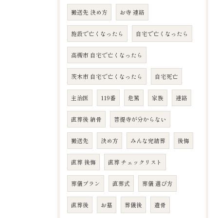
搬送先 決め方
お寺 連絡
施設で亡くなったら
自宅で亡くなったら
高槻市 自宅で亡くなったら
茨木市 自宅で亡くなったら
自宅死亡
主治医
119番
危篤
家族
連絡
直葬後 納骨
菩提寺が分からない
搬送先
決め方
みんな完結葬
後悔
直葬 後悔
直葬 チェックリスト
葬儀プラン
直葬式
葬儀 選び方
直葬後
お墓
葬儀後
遺骨