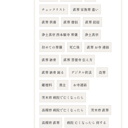
チェックリスト
直葬 家族葬 違い
直葬 供養
直葬 僧侶
直葬 読経
浄土真宗 西本願寺 葬儀
浄土真宗
初めての葬儀
死亡後
直葬 お寺 連絡
直葬 納骨
直葬 菩提寺 伝え方
直葬 納骨 困る
デジタル終活
改葬
離檀料
喪主
お寺連絡
茨木市 病院で亡くなったら
高槻市 病院で亡くなったら
茨木市 直葬
高槻市 直葬
病院 亡くなったら 何する