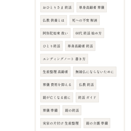
おひとりさま 終活
単身高齢者 葬儀
仏教 供養とは
死への不安 解消
阿弥陀如来 救い
60代 終活 始め方
ひとり終活
単身高齢者 終活
エンディングノート 書き方
生前整理 高齢者
無縁仏にならないために
葬儀 費用を抑える
仏教 終活
親が亡くなる前に
終活 ガイド
葬儀 準備
親の終活
実家の片付け 生前整理
親の介護 準備