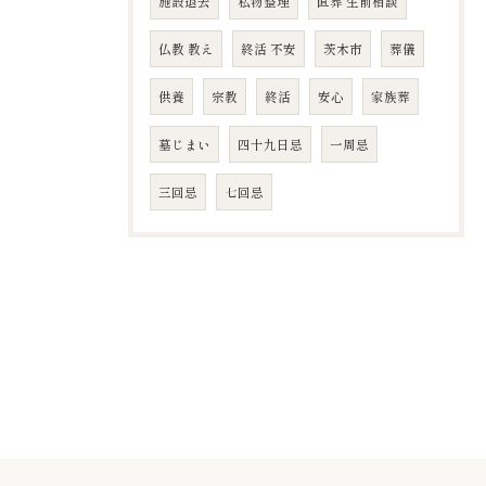
施設退去
私物整理
直葬 生前相談
仏教 教え
終活 不安
茨木市
葬儀
供養
宗教
終活
安心
家族葬
墓じまい
四十九日忌
​一周忌
​三回忌
七回忌