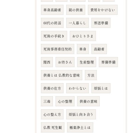
単身高齢者
親の供養
費用をかけない
60代の終活
一人暮らし
葬送準備
死後の手続き
おひとりさま
死後事務委任契約
単身
高齢者
関西
お坊さん
生前整理
葬儀準備
供養とは 仏教的な意味
方法
供養の仕方
わからない
煩悩とは
三毒
心の整理
供養の意味
心の整え方
煩悩と向き合う
仏教 死生観
極楽浄土とは