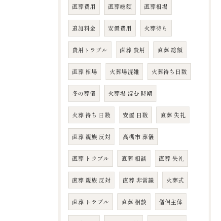
直葬費用
直葬総額
直葬相場
追加料金
安置費用
火葬待ち
費用トラブル
直葬 費用
直葬 総額
直葬 相場
火葬場混雑
火葬待ち日数
冬の葬儀
火葬場 混む 時期
火葬 待ち 日数
安置 日数
直葬 失礼
直葬 親族 反対
高槻市 葬儀
直葬 トラブル
直葬 相談
直葬 失礼
直葬 親族 反対
直葬 非常識
火葬式
直葬 トラブル
直葬 相談
僧侶主体