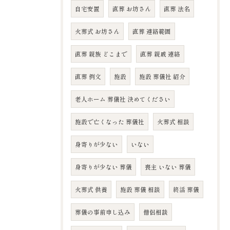
自宅安置
直葬 お坊さん
直葬 法名
火葬式 お坊さん
直葬 連絡範囲
直葬 親族 どこまで
直葬 親戚 連絡
直葬 例文
施設
施設 葬儀社 紹介
老人ホーム 葬儀社 決めてください
施設で亡くなった 葬儀社
火葬式 相談
身寄りが少ない
いない
身寄りが少ない 葬儀
喪主 いない 葬儀
火葬式 供養
施設 葬儀 相談
終活 葬儀
葬儀の事前申し込み
僧侶相談