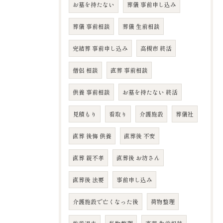
お墓を持たない
葬儀 事前申し込み
葬儀 事前相談
葬儀 生前相談
完結葬 事前申し込み
高槻市 終活
僧侶 相談
直葬 事前相談
供養 事前相談
お墓を持たない 終活
見積もり
看取り
介護施設
葬儀社
直葬 後悔 供養
直葬後 不安
直葬 親不孝
直葬後 お坊さん
直葬後 法要
事前申し込み
介護施設で亡くなった後
荷物整理