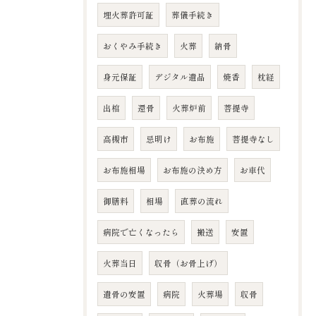
埋火葬許可証
葬儀手続き
おくやみ手続き
火葬
納骨
身元保証
デジタル遺品
焼香
枕経
出棺
還骨
火葬炉前
菩提寺
高槻市
忌明け
お布施
菩提寺なし
お布施相場
お布施の決め方
お車代
御膳料
相場
直葬の流れ
病院で亡くなったら
搬送
安置
火葬当日
収骨（お骨上げ）
遺骨の安置
病院
火葬場
収骨