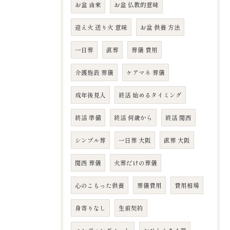
お盆 由来
お盆 仏教的意味
迎え火 送り火 意味
お盆 供養 方法
一日葬
直葬
葬儀 費用
介護施設 葬儀
ケアマネ 葬儀
成年後見人
終活 始めるタイミング
終活 準備
終活 何歳から
終活 関西
シンプル葬
一日葬 大阪
直葬 大阪
関西 葬儀
火葬だけの葬儀
心のこもった供養
葬儀費用
費用相場
身寄りなし
生前契約