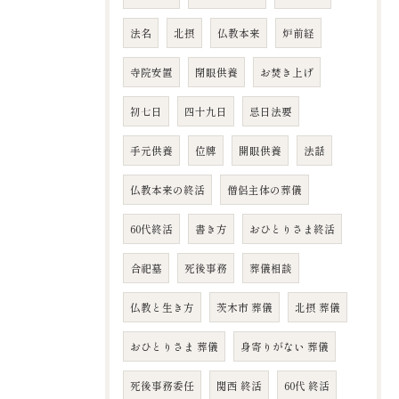
法名
北摂
仏教本来
炉前経
寺院安置
閉眼供養
お焚き上げ
初七日
四十九日
忌日法要
手元供養
位牌
開眼供養
法話
仏教本来の終活
僧侶主体の葬儀
60代終活
書き方
おひとりさま終活
合祀墓
死後事務
葬儀相談
仏教と生き方
茨木市 葬儀
北摂 葬儀
おひとりさま 葬儀
身寄りがない 葬儀
死後事務委任
関西 終活
60代 終活