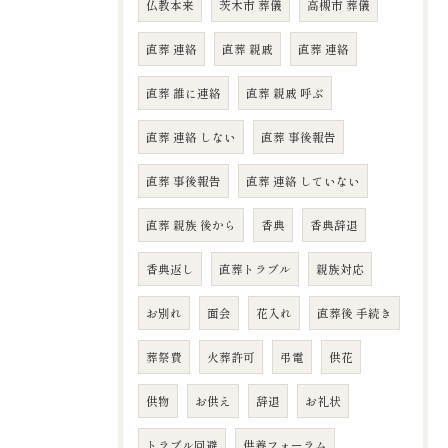
仏教本来
茨木市 葬儀
高槻市 葬儀
直葬 連絡
直葬 親戚
直葬 連絡
直葬 誰に連絡
直葬 親戚 呼ぶ
直葬 連絡 しない
直葬 事後報告
直葬 事後報告
直葬 連絡 していない
直葬 親族 後から
香典
香典辞退
香典返し
直葬トラブル
親族対応
お別れ
面会
花入れ
直葬後 手続き
葬祭費
火葬許可
弔電
供花
供物
お供え
辞退
お礼状
トラブル回避
供養フォーラム