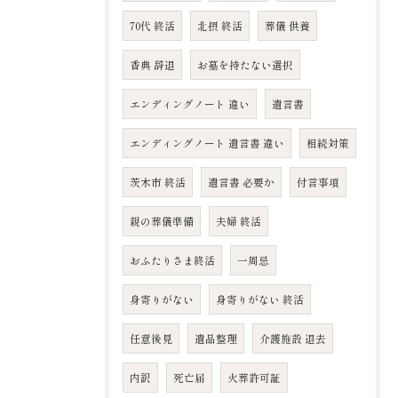
70代 終活
北摂 終活
葬儀 供養
香典 辞退
お墓を持たない選択
エンディングノート 違い
遺言書
エンディングノート 遺言書 違い
相続対策
茨木市 終活
遺言書 必要か
付言事項
親の葬儀準備
夫婦 終活
おふたりさま終活
一周忌
身寄りがない
身寄りがない 終活
任意後見
遺品整理
介護施設 退去
内訳
死亡届
火葬許可証