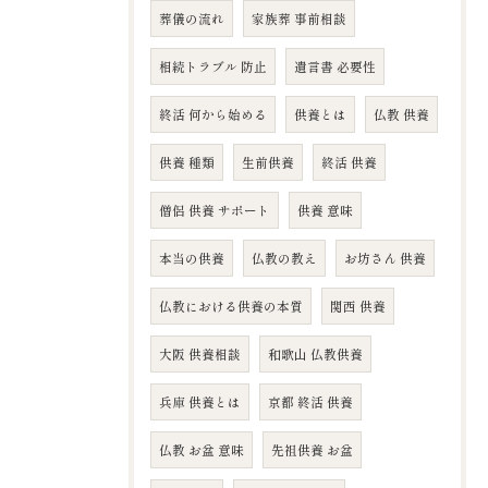
葬儀の流れ
家族葬 事前相談
相続トラブル 防止
遺言書 必要性
終活 何から始める
供養とは
仏教 供養
供養 種類
生前供養
終活 供養
僧侶 供養 サポート
供養 意味
本当の供養
仏教の教え
お坊さん 供養
仏教における供養の本質
関西 供養
大阪 供養相談
和歌山 仏教供養
兵庫 供養とは
京都 終活 供養
仏教 お盆 意味
先祖供養 お盆