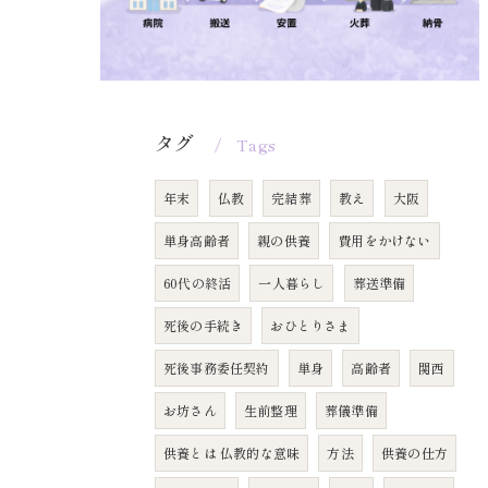
タグ
Tags
年末
仏教
完結葬
教え
大阪
単身高齢者
親の供養
費用をかけない
60代の終活
一人暮らし
葬送準備
死後の手続き
おひとりさま
死後事務委任契約
単身
高齢者
関西
お坊さん
生前整理
葬儀準備
供養とは 仏教的な意味
方法
供養の仕方