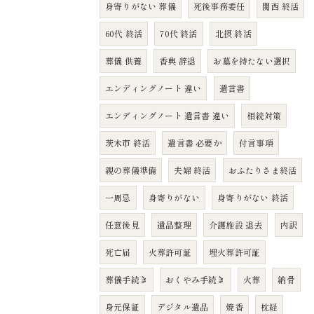
身寄りがない 葬儀
死後事務委任
関西 終活
60代 終活
70代 終活
北摂 終活
葬儀 供養
香典 辞退
お墓を持たない選択
エンディングノート 違い
遺言書
エンディングノート 遺言書 違い
相続対策
茨木市 終活
遺言書 必要か
付言事項
親の葬儀準備
夫婦 終活
おふたりさま終活
一周忌
身寄りがない
身寄りがない 終活
任意後見
遺品整理
介護施設 退去
内訳
死亡届
火葬許可証
埋火葬許可証
葬儀手続き
おくやみ手続き
火葬
納骨
身元保証
デジタル遺品
焼香
枕経