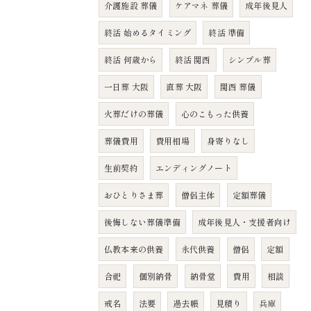
介護施設 葬儀
ケアマネ 葬儀
成年後見人
終活 始めるタイミング
終活 準備
終活 何歳から
終活 関西
シンプル葬
一日葬 大阪
直葬 大阪
関西 葬儀
火葬だけの葬儀
心のこもった供養
葬儀費用
費用相場
身寄りなし
生前契約
エンディングノート
おひとりさま葬
僧侶主体
定額葬儀
後悔しない葬儀準備
成年後見人・支援者向け
仏教本来の供養
永代供養
僧侶
定額
合祀
個別納骨
納骨堂
費用
相談
戒名
法要
過去帳
見積り
兵庫