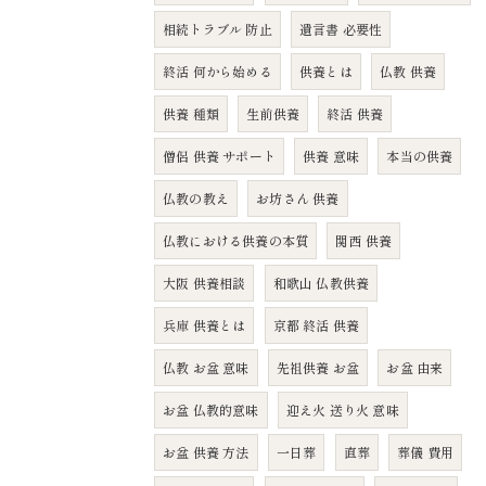
相続トラブル 防止
遺言書 必要性
終活 何から始める
供養とは
仏教 供養
供養 種類
生前供養
終活 供養
僧侶 供養 サポート
供養 意味
本当の供養
仏教の教え
お坊さん 供養
仏教における供養の本質
関西 供養
大阪 供養相談
和歌山 仏教供養
兵庫 供養とは
京都 終活 供養
仏教 お盆 意味
先祖供養 お盆
お盆 由来
お盆 仏教的意味
迎え火 送り火 意味
お盆 供養 方法
一日葬
直葬
葬儀 費用