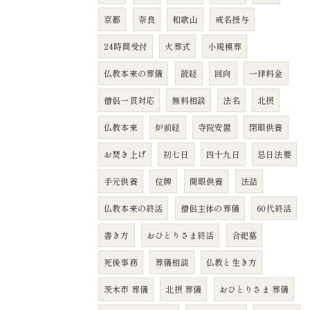
京都
奈良
和歌山
戒名授与
24時間受付
火葬式
小規模葬
仏教本来の葬儀
読経
回向
一律料金
僧侶一貫対応
無料相談
法名
北摂
仏教本来
炉前経
寺院安置
閉眼供養
お焚き上げ
初七日
四十九日
忌日法要
手元供養
位牌
開眼供養
法話
仏教本来の終活
僧侶主体の葬儀
60代終活
書き方
おひとりさま終活
合祀墓
死後事務
葬儀相談
仏教と生き方
茨木市 葬儀
北摂 葬儀
おひとりさま 葬儀