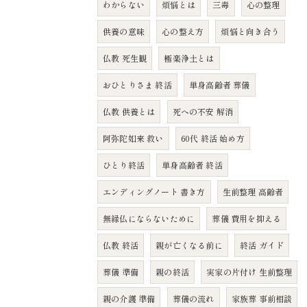
わからない
煩悩とは
三毒
心の整理
供養の意味
心の整え方
煩悩と向き合う
仏教 死生観
極楽浄土とは
おひとりさま 終活
単身高齢者 葬儀
仏教 供養とは
死への不安 解消
阿弥陀如来 救い
60代 終活 始め方
ひとり終活
単身高齢者 終活
エンディングノート 書き方
生前整理 高齢者
無縁仏にならないために
葬儀 費用を抑える
仏教 終活
親が亡くなる前に
終活 ガイド
葬儀 準備
親の終活
実家の片付け 生前整理
親の介護 準備
葬儀の流れ
家族葬 事前相談