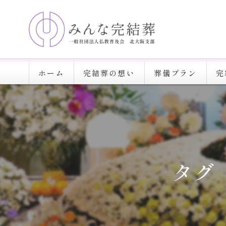
ホーム
完結葬の想い
葬儀プラン
完
タグ