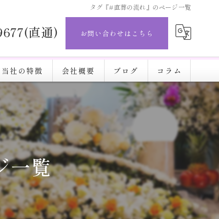
タグ『#直葬の流れ』のページ一覧
-9677(直通)
お問い合わせはこちら
当社の特徴
会社概要
ブログ
コラム
直葬
完結葬
施設
ジ一覧
火葬
安い