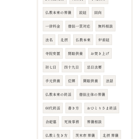
仏教本来の葬儀
読経
回向
一律料金
僧侶一貫対応
無料相談
法名
北摂
仏教本来
炉前経
寺院安置
閉眼供養
お焚き上げ
初七日
四十九日
忌日法要
手元供養
位牌
開眼供養
法話
仏教本来の終活
僧侶主体の葬儀
60代終活
書き方
おひとりさま終活
合祀墓
死後事務
葬儀相談
仏教と生き方
茨木市 葬儀
北摂 葬儀