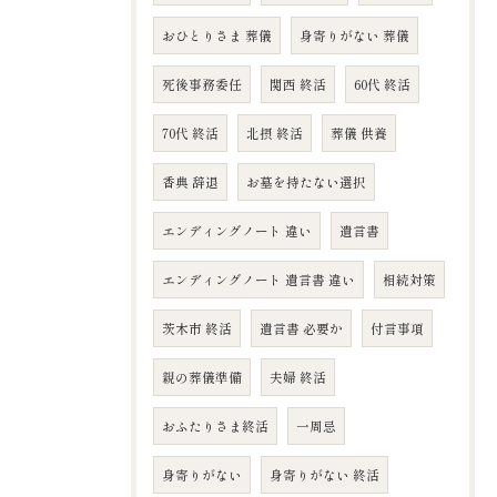
おひとりさま 葬儀
身寄りがない 葬儀
死後事務委任
関西 終活
60代 終活
70代 終活
北摂 終活
葬儀 供養
香典 辞退
お墓を持たない選択
エンディングノート 違い
遺言書
エンディングノート 遺言書 違い
相続対策
茨木市 終活
遺言書 必要か
付言事項
親の葬儀準備
夫婦 終活
おふたりさま終活
一周忌
身寄りがない
身寄りがない 終活