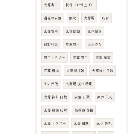
火葬当日
収骨（お骨上げ）
遺骨の安置
病院
火葬場
収骨
直葬費用
直葬総額
直葬相場
追加料金
安置費用
火葬待ち
費用トラブル
直葬 費用
直葬 総額
直葬 相場
火葬場混雑
火葬待ち日数
冬の葬儀
火葬場 混む 時期
火葬 待ち 日数
安置 日数
直葬 失礼
直葬 親族 反対
高槻市 葬儀
直葬 トラブル
直葬 相談
直葬 失礼