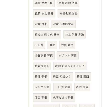
兵庫 供養とは
京都 終活 供養
仏教 お盆 意味
先祖供養 お盆
お盆 由来
お盆 仏教的意味
迎え火 送り火 意味
お盆 供養 方法
一日葬
直葬
葬儀 費用
介護施設 葬儀
ケアマネ 葬儀
成年後見人
終活 始めるタイミング
終活 準備
終活 何歳から
終活 関西
シンプル葬
一日葬 大阪
直葬 大阪
関西 葬儀
火葬だけの葬儀