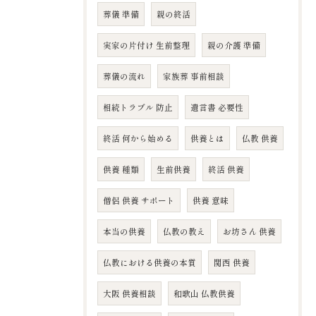
葬儀 準備
親の終活
実家の片付け 生前整理
親の介護 準備
葬儀の流れ
家族葬 事前相談
相続トラブル 防止
遺言書 必要性
終活 何から始める
供養とは
仏教 供養
供養 種類
生前供養
終活 供養
僧侶 供養 サポート
供養 意味
本当の供養
仏教の教え
お坊さん 供養
仏教における供養の本質
関西 供養
大阪 供養相談
和歌山 仏教供養