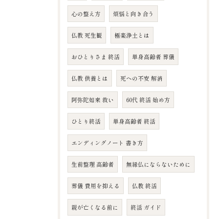
心の整え方
煩悩と向き合う
仏教 死生観
極楽浄土とは
おひとりさま 終活
単身高齢者 葬儀
仏教 供養とは
死への不安 解消
阿弥陀如来 救い
60代 終活 始め方
ひとり終活
単身高齢者 終活
エンディングノート 書き方
生前整理 高齢者
無縁仏にならないために
葬儀 費用を抑える
仏教 終活
親が亡くなる前に
終活 ガイド