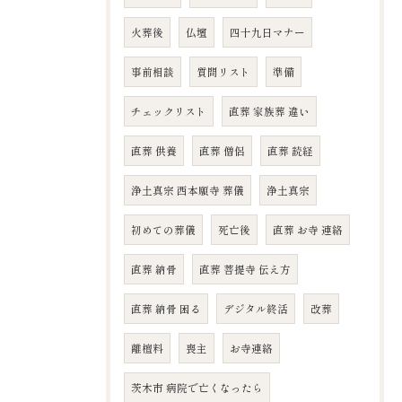
火葬後
仏壇
四十九日マナー
事前相談
質問リスト
準備
チェックリスト
直葬 家族葬 違い
直葬 供養
直葬 僧侶
直葬 読経
浄土真宗 西本願寺 葬儀
浄土真宗
初めての葬儀
死亡後
直葬 お寺 連絡
直葬 納骨
直葬 菩提寺 伝え方
直葬 納骨 困る
デジタル終活
改葬
離檀料
喪主
お寺連絡
茨木市 病院で亡くなったら