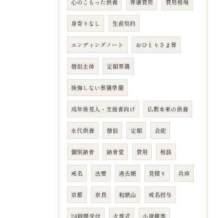
心のこもった供養
葬儀費用
費用相場
身寄りなし
生前契約
エンディングノート
おひとりさま葬
僧侶主体
定額葬儀
後悔しない葬儀準備
成年後見人・支援者向け
仏教本来の供養
永代供養
僧侶
定額
合祀
個別納骨
納骨堂
費用
相談
戒名
法要
過去帳
見積り
兵庫
京都
奈良
和歌山
戒名授与
24時間受付
火葬式
小規模葬