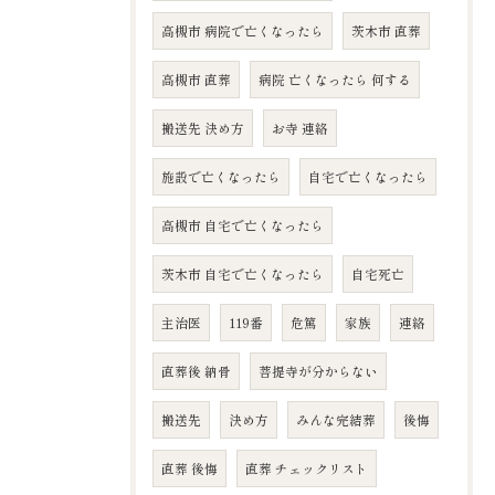
高槻市 病院で亡くなったら
茨木市 直葬
高槻市 直葬
病院 亡くなったら 何する
搬送先 決め方
お寺 連絡
施設で亡くなったら
自宅で亡くなったら
高槻市 自宅で亡くなったら
茨木市 自宅で亡くなったら
自宅死亡
主治医
119番
危篤
家族
連絡
直葬後 納骨
菩提寺が分からない
搬送先
決め方
みんな完結葬
後悔
直葬 後悔
直葬 チェックリスト