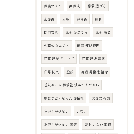
葬儀プラン
直葬式
葬儀 選び方
直葬後
お墓
葬儀後
遺骨
自宅安置
直葬 お坊さん
直葬 法名
火葬式 お坊さん
直葬 連絡範囲
直葬 親族 どこまで
直葬 親戚 連絡
直葬 例文
施設
施設 葬儀社 紹介
老人ホーム 葬儀社 決めてください
施設で亡くなった 葬儀社
火葬式 相談
身寄りが少ない
いない
身寄りが少ない 葬儀
喪主 いない 葬儀