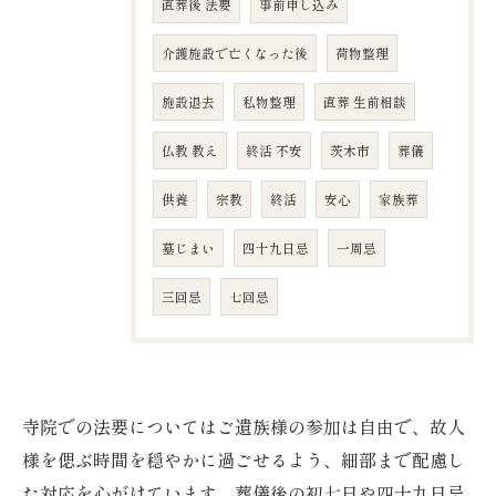
直葬後 法要
事前申し込み
介護施設で亡くなった後
荷物整理
施設退去
私物整理
直葬 生前相談
仏教 教え
終活 不安
茨木市
葬儀
供養
宗教
終活
安心
家族葬
墓じまい
四十九日忌
​一周忌
​三回忌
七回忌
寺院での法要についてはご遺族様の参加は自由で、故人
様を偲ぶ時間を穏やかに過ごせるよう、細部まで配慮し
た対応を心がけています。葬儀後の初七日や四十九日忌