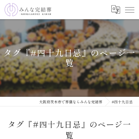
タグ『#四十九日忌』のページ一
覧
大阪府茨木市で葬儀ならみんな完結葬
#四十九日忌
タグ『#四十九日忌』のページ一
覧