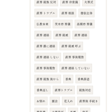
直葬 親族 反対
直葬 非常識
火葬式
直葬 トラブル
直葬 相談
僧侶主体
仏教本来
茨木市 葬儀
高槻市 葬儀
直葬 連絡
直葬 親戚
直葬 連絡
直葬 誰に連絡
直葬 親戚 呼ぶ
直葬 連絡 しない
直葬 事後報告
直葬 事後報告
直葬 連絡 していない
直葬 親族 後から
香典
香典辞退
香典返し
直葬トラブル
親族対応
お別れ
面会
花入れ
直葬後 手続き