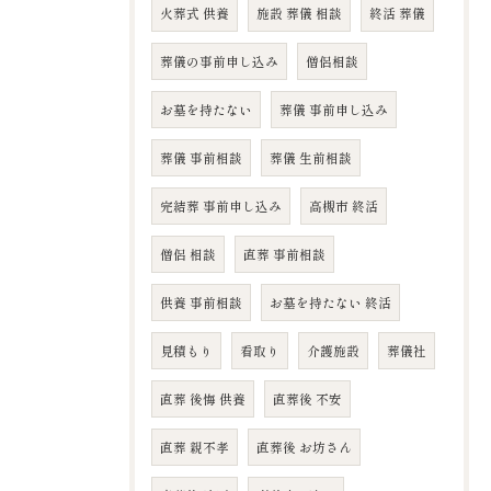
火葬式 供養
施設 葬儀 相談
終活 葬儀
葬儀の事前申し込み
僧侶相談
お墓を持たない
葬儀 事前申し込み
葬儀 事前相談
葬儀 生前相談
完結葬 事前申し込み
高槻市 終活
僧侶 相談
直葬 事前相談
供養 事前相談
お墓を持たない 終活
見積もり
看取り
介護施設
葬儀社
直葬 後悔 供養
直葬後 不安
直葬 親不孝
直葬後 お坊さん