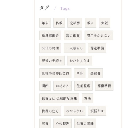
タグ
Tags
年末
仏教
完結葬
教え
大阪
単身高齢者
親の供養
費用をかけない
60代の終活
一人暮らし
葬送準備
死後の手続き
おひとりさま
死後事務委任契約
単身
高齢者
関西
お坊さん
生前整理
葬儀準備
供養とは 仏教的な意味
方法
供養の仕方
わからない
煩悩とは
三毒
心の整理
供養の意味