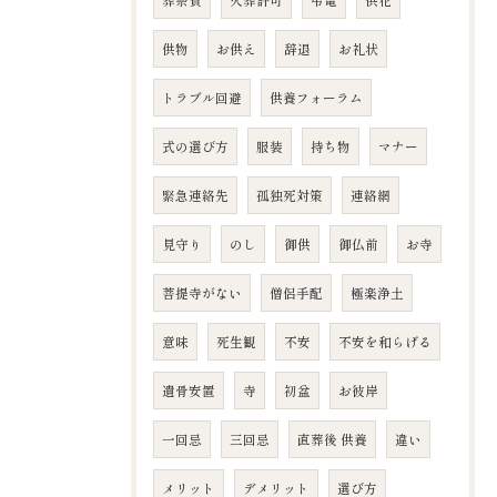
葬祭費
火葬許可
弔電
供花
供物
お供え
辞退
お礼状
トラブル回避
供養フォーラム
式の選び方
服装
持ち物
マナー
緊急連絡先
孤独死対策
連絡網
見守り
のし
御供
御仏前
お寺
菩提寺がない
僧侶手配
極楽浄土
意味
死生観
不安
不安を和らげる
遺骨安置
寺
初盆
お彼岸
一回忌
三回忌
直葬後 供養
違い
メリット
デメリット
選び方