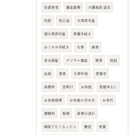
任意後見
遺品整理
介護施設 退去
内訳
死亡届
火葬許可証
埋火葬許可証
葬儀手続き
おくやみ手続き
火葬
納骨
身元保証
デジタル遺品
焼香
枕経
出棺
還骨
火葬炉前
菩提寺
高槻市
忌明け
お布施
菩提寺なし
お布施相場
お布施の決め方
お車代
御膳料
相場
直葬の流れ
病院で亡くなったら
搬送
安置