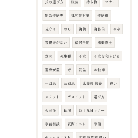
式の選び方
服装
持ち物
マナー
緊急連絡先
孤独死対策
連絡網
見守り
のし
御供
御仏前
お寺
菩提寺がない
僧侶手配
極楽浄土
意味
死生観
不安
不安を和らげる
遺骨安置
寺
初盆
お彼岸
一回忌
三回忌
直葬後 供養
違い
メリット
デメリット
選び方
火葬後
仏壇
四十九日マナー
事前相談
質問リスト
準備
チェックリスト
直葬 家族葬 違い