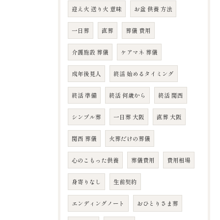
迎え火 送り火 意味
お盆 供養 方法
一日葬
直葬
葬儀 費用
介護施設 葬儀
ケアマネ 葬儀
成年後見人
終活 始めるタイミング
終活 準備
終活 何歳から
終活 関西
シンプル葬
一日葬 大阪
直葬 大阪
関西 葬儀
火葬だけの葬儀
心のこもった供養
葬儀費用
費用相場
身寄りなし
生前契約
エンディングノート
おひとりさま葬