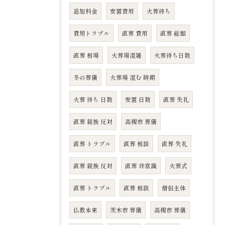
追加料金
安置費用
火葬待ち
費用トラブル
直葬 費用
直葬 総額
直葬 相場
火葬場混雑
火葬待ち日数
冬の葬儀
火葬場 混む 時期
火葬 待ち 日数
安置 日数
直葬 失礼
直葬 親族 反対
高槻市 葬儀
直葬 トラブル
直葬 相談
直葬 失礼
直葬 親族 反対
直葬 非常識
火葬式
直葬 トラブル
直葬 相談
僧侶主体
仏教本来
茨木市 葬儀
高槻市 葬儀