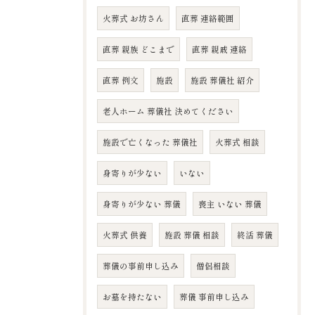
火葬式 お坊さん
直葬 連絡範囲
直葬 親族 どこまで
直葬 親戚 連絡
直葬 例文
施設
施設 葬儀社 紹介
老人ホーム 葬儀社 決めてください
施設で亡くなった 葬儀社
火葬式 相談
身寄りが少ない
いない
身寄りが少ない 葬儀
喪主 いない 葬儀
火葬式 供養
施設 葬儀 相談
終活 葬儀
葬儀の事前申し込み
僧侶相談
お墓を持たない
葬儀 事前申し込み