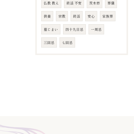
仏教 教え
終活 不安
茨木市
葬儀
供養
宗教
終活
安心
家族葬
墓じまい
四十九日忌
​一周忌
​三回忌
七回忌