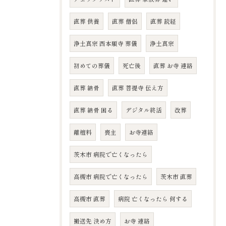
直葬 供養
直葬 僧侶
直葬 読経
浄土真宗 西本願寺 葬儀
浄土真宗
初めての葬儀
死亡後
直葬 お寺 連絡
直葬 納骨
直葬 菩提寺 伝え方
直葬 納骨 困る
デジタル終活
改葬
離檀料
喪主
お寺連絡
茨木市 病院で亡くなったら
高槻市 病院で亡くなったら
茨木市 直葬
高槻市 直葬
病院 亡くなったら 何する
搬送先 決め方
お寺 連絡