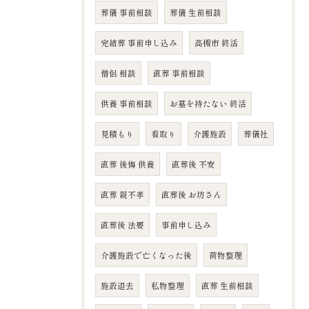
葬儀 事前相談
葬儀 生前相談
完結葬 事前申し込み
高槻市 終活
僧侶 相談
直葬 事前相談
供養 事前相談
お墓を持たない 終活
見積もり
看取り
介護施設
葬儀社
直葬 後悔 供養
直葬後 不安
直葬 親不孝
直葬後 お坊さん
直葬後 法要
事前申し込み
介護施設で亡くなった後
荷物整理
施設退去
私物整理
直葬 生前相談