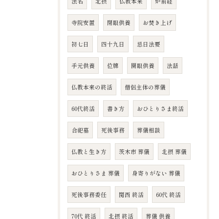
法名
北摂
仏教本来
炉前経
寺院安置
閉眼供養
お焚き上げ
初七日
四十九日
忌日法要
手元供養
位牌
開眼供養
法話
仏教本来の終活
僧侶主体の葬儀
60代終活
書き方
おひとりさま終活
合祀墓
死後事務
葬儀相談
仏教と生き方
茨木市 葬儀
北摂 葬儀
おひとりさま 葬儀
身寄りがない 葬儀
死後事務委任
関西 終活
60代 終活
70代 終活
北摂 終活
葬儀 供養