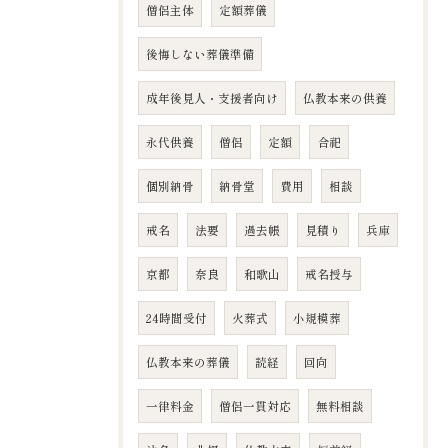
僧侶主体
定額葬儀
後悔しない葬儀準備
成年後見人・支援者向け
仏教本来の供養
永代供養
僧侶
定額
合祀
個別納骨
納骨堂
費用
相談
戒名
法要
過去帳
見積り
兵庫
京都
奈良
和歌山
戒名授与
24時間受付
火葬式
小規模葬
仏教本来の葬儀
読経
回向
一律料金
僧侶一貫対応
無料相談