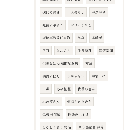
60代の終活
一人暮らし
葬送準備
死後の手続き
おひとりさま
死後事務委任契約
単身
高齢者
関西
お坊さん
生前整理
葬儀準備
供養とは 仏教的な意味
方法
供養の仕方
わからない
煩悩とは
三毒
心の整理
供養の意味
心の整え方
煩悩と向き合う
仏教 死生観
極楽浄土とは
おひとりさま 終活
単身高齢者 葬儀