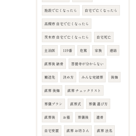
施設で亡くなったら
自宅で亡くなったら
高槻市 自宅で亡くなったら
茨木市 自宅で亡くなったら
自宅死亡
主治医
119番
危篤
家族
連絡
直葬後 納骨
菩提寺が分からない
搬送先
決め方
みんな完結葬
後悔
直葬 後悔
直葬 チェックリスト
葬儀プラン
直葬式
葬儀 選び方
直葬後
お墓
葬儀後
遺骨
自宅安置
直葬 お坊さん
直葬 法名