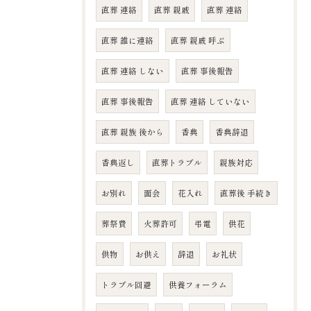
直葬 連絡
直葬 親戚
直葬 連絡
直葬 誰に連絡
直葬 親戚 呼ぶ
直葬 連絡 しない
直葬 事後報告
直葬 事後報告
直葬 連絡 していない
直葬 親族 後から
香典
香典辞退
香典返し
直葬トラブル
親族対応
お別れ
面会
花入れ
直葬後 手続き
葬祭費
火葬許可
弔電
供花
供物
お供え
辞退
お礼状
トラブル回避
供養フォーラム