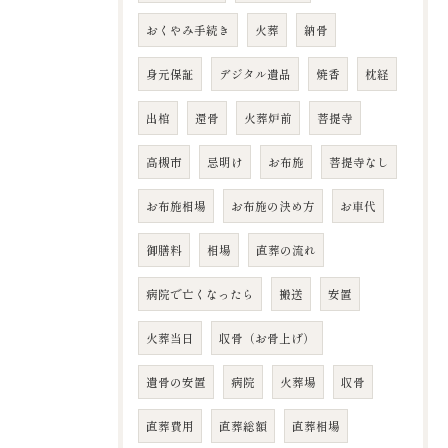
おくやみ手続き
火葬
納骨
身元保証
デジタル遺品
焼香
枕経
出棺
還骨
火葬炉前
菩提寺
高槻市
忌明け
お布施
菩提寺なし
お布施相場
お布施の決め方
お車代
御膳料
相場
直葬の流れ
病院で亡くなったら
搬送
安置
火葬当日
収骨（お骨上げ）
遺骨の安置
病院
火葬場
収骨
直葬費用
直葬総額
直葬相場