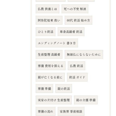
仏教 供養とは
死への不安 解消
阿弥陀如来 救い
60代 終活 始め方
ひとり終活
単身高齢者 終活
エンディングノート 書き方
生前整理 高齢者
無縁仏にならないために
葬儀 費用を抑える
仏教 終活
親が亡くなる前に
終活 ガイド
葬儀 準備
親の終活
実家の片付け 生前整理
親の介護 準備
葬儀の流れ
家族葬 事前相談