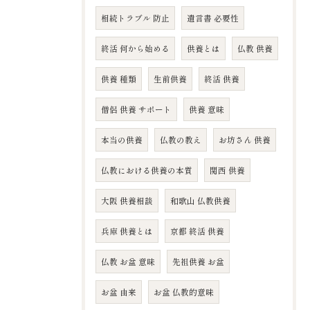
相続トラブル 防止
遺言書 必要性
終活 何から始める
供養とは
仏教 供養
供養 種類
生前供養
終活 供養
僧侶 供養 サポート
供養 意味
本当の供養
仏教の教え
お坊さん 供養
仏教における供養の本質
関西 供養
大阪 供養相談
和歌山 仏教供養
兵庫 供養とは
京都 終活 供養
仏教 お盆 意味
先祖供養 お盆
お盆 由来
お盆 仏教的意味