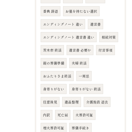
香典 辞退
お墓を持たない選択
エンディングノート 違い
遺言書
エンディングノート 遺言書 違い
相続対策
茨木市 終活
遺言書 必要か
付言事項
親の葬儀準備
夫婦 終活
おふたりさま終活
一周忌
身寄りがない
身寄りがない 終活
任意後見
遺品整理
介護施設 退去
内訳
死亡届
火葬許可証
埋火葬許可証
葬儀手続き