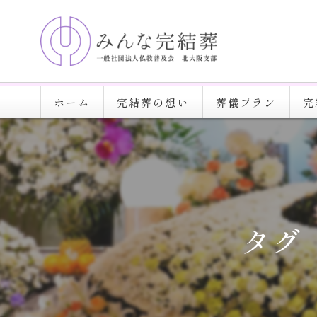
ホーム
完結葬の想い
葬儀プラン
完
タグ