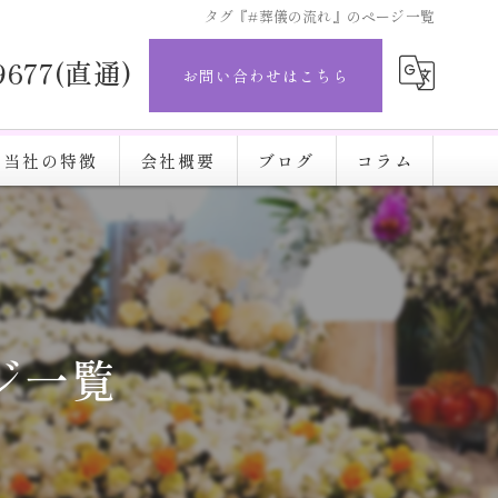
タグ『#葬儀の流れ』のページ一覧
-9677(直通)
お問い合わせはこちら
当社の特徴
会社概要
ブログ
コラム
直葬
完結葬
施設
ジ一覧
火葬
安い