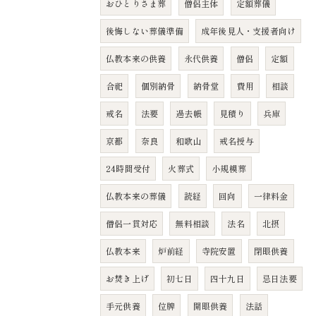
おひとりさま葬
僧侶主体
定額葬儀
後悔しない葬儀準備
成年後見人・支援者向け
仏教本来の供養
永代供養
僧侶
定額
合祀
個別納骨
納骨堂
費用
相談
戒名
法要
過去帳
見積り
兵庫
京都
奈良
和歌山
戒名授与
24時間受付
火葬式
小規模葬
仏教本来の葬儀
読経
回向
一律料金
僧侶一貫対応
無料相談
法名
北摂
仏教本来
炉前経
寺院安置
閉眼供養
お焚き上げ
初七日
四十九日
忌日法要
手元供養
位牌
開眼供養
法話