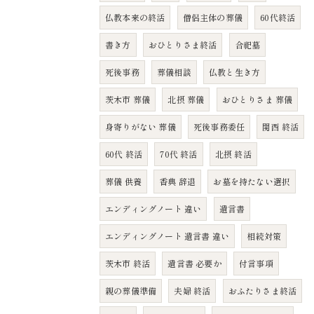
仏教本来の終活
僧侶主体の葬儀
60代終活
書き方
おひとりさま終活
合祀墓
死後事務
葬儀相談
仏教と生き方
茨木市 葬儀
北摂 葬儀
おひとりさま 葬儀
身寄りがない 葬儀
死後事務委任
関西 終活
60代 終活
70代 終活
北摂 終活
葬儀 供養
香典 辞退
お墓を持たない選択
エンディングノート 違い
遺言書
エンディングノート 遺言書 違い
相続対策
茨木市 終活
遺言書 必要か
付言事項
親の葬儀準備
夫婦 終活
おふたりさま終活