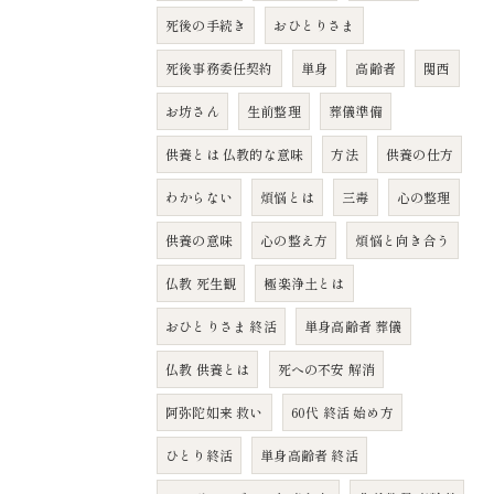
死後の手続き
おひとりさま
死後事務委任契約
単身
高齢者
関西
お坊さん
生前整理
葬儀準備
供養とは 仏教的な意味
方法
供養の仕方
わからない
煩悩とは
三毒
心の整理
供養の意味
心の整え方
煩悩と向き合う
仏教 死生観
極楽浄土とは
おひとりさま 終活
単身高齢者 葬儀
仏教 供養とは
死への不安 解消
阿弥陀如来 救い
60代 終活 始め方
ひとり終活
単身高齢者 終活