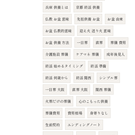
兵庫 供養とは
京都 終活 供養
仏教 お盆 意味
先祖供養 お盆
お盆 由来
お盆 仏教的意味
迎え火 送り火 意味
お盆 供養 方法
一日葬
直葬
葬儀 費用
介護施設 葬儀
ケアマネ 葬儀
成年後見人
終活 始めるタイミング
終活 準備
終活 何歳から
終活 関西
シンプル葬
一日葬 大阪
直葬 大阪
関西 葬儀
火葬だけの葬儀
心のこもった供養
葬儀費用
費用相場
身寄りなし
生前契約
エンディングノート