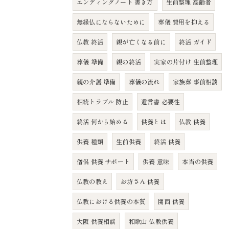
エンディングノート 書き方
生前整理 高齢者
無縁仏にならないために
葬儀 費用を抑える
仏教 終活
親が亡くなる前に
終活 ガイド
葬儀 準備
親の終活
実家の片付け 生前整理
親の介護 準備
葬儀の流れ
家族葬 事前相談
相続トラブル 防止
遺言書 必要性
終活 何から始める
供養とは
仏教 供養
供養 種類
生前供養
終活 供養
僧侶 供養 サポート
供養 意味
本当の供養
仏教の教え
お坊さん 供養
仏教における供養の本質
関西 供養
大阪 供養相談
和歌山 仏教供養