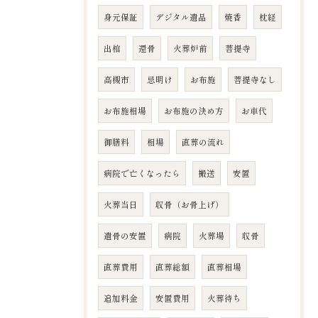
身元保証
デジタル遺品
焼香
枕経
出棺
還骨
火葬炉前
菩提寺
高槻市
忌明け
お布施
菩提寺なし
お布施相場
お布施の決め方
お車代
御膳料
相場
直葬の流れ
病院で亡くなったら
搬送
安置
火葬当日
収骨（お骨上げ）
遺骨の安置
病院
火葬場
収骨
直葬費用
直葬総額
直葬相場
追加料金
安置費用
火葬待ち