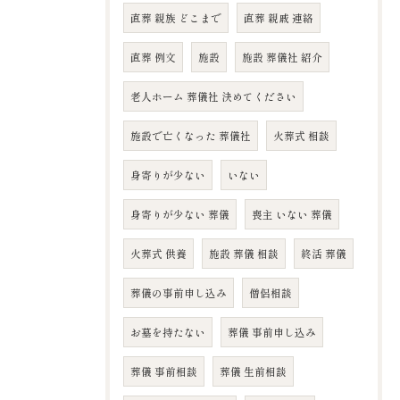
直葬 親族 どこまで
直葬 親戚 連絡
直葬 例文
施設
施設 葬儀社 紹介
老人ホーム 葬儀社 決めてください
施設で亡くなった 葬儀社
火葬式 相談
身寄りが少ない
いない
身寄りが少ない 葬儀
喪主 いない 葬儀
火葬式 供養
施設 葬儀 相談
終活 葬儀
葬儀の事前申し込み
僧侶相談
お墓を持たない
葬儀 事前申し込み
葬儀 事前相談
葬儀 生前相談