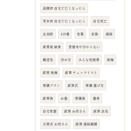
高槻市 自宅で亡くなったら
茨木市 自宅で亡くなったら
自宅死亡
主治医
119番
危篤
家族
連絡
直葬後 納骨
菩提寺が分からない
搬送先
決め方
みんな完結葬
後悔
直葬 後悔
直葬 チェックリスト
葬儀プラン
直葬式
葬儀 選び方
直葬後
お墓
葬儀後
遺骨
自宅安置
直葬 お坊さん
直葬 法名
火葬式 お坊さん
直葬 連絡範囲