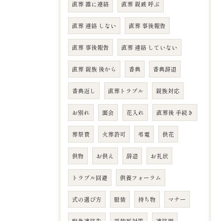
直葬 誰に連絡
直葬 親戚 呼ぶ
直葬 連絡 しない
直葬 事後報告
直葬 事後報告
直葬 連絡 していない
直葬 親族 後から
香典
香典辞退
香典返し
直葬トラブル
親族対応
お別れ
面会
花入れ
直葬後 手続き
葬祭費
火葬許可
弔電
供花
供物
お供え
辞退
お礼状
トラブル回避
供養フォーラム
式の選び方
服装
持ち物
マナー