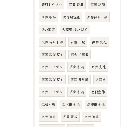
費用トラブル
直葬 費用
直葬 総額
直葬 相場
火葬場混雑
火葬待ち日数
冬の葬儀
火葬場 混む 時期
火葬 待ち 日数
安置 日数
直葬 失礼
直葬 親族 反対
高槻市 葬儀
直葬 トラブル
直葬 相談
直葬 失礼
直葬 親族 反対
直葬 非常識
火葬式
直葬 トラブル
直葬 相談
僧侶主体
仏教本来
茨木市 葬儀
高槻市 葬儀
直葬 連絡
直葬 親戚
直葬 連絡