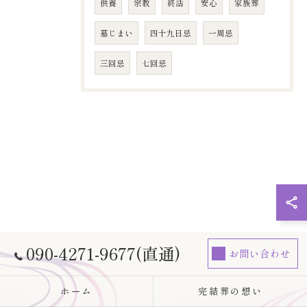
供養
宗教
終活
安心
家族葬
墓じまい
四十九日忌
​一周忌
​三回忌
七回忌
090-4271-9677(直通)
お問い合わせ
ホーム
完結葬の想い