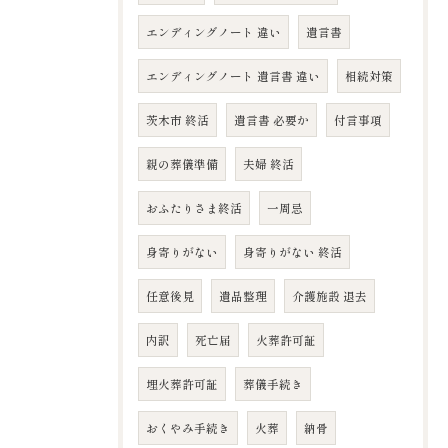
エンディングノート 違い
遺言書
エンディングノート 遺言書 違い
相続対策
茨木市 終活
遺言書 必要か
付言事項
親の葬儀準備
夫婦 終活
おふたりさま終活
一周忌
身寄りがない
身寄りがない 終活
任意後見
遺品整理
介護施設 退去
内訳
死亡届
火葬許可証
埋火葬許可証
葬儀手続き
おくやみ手続き
火葬
納骨