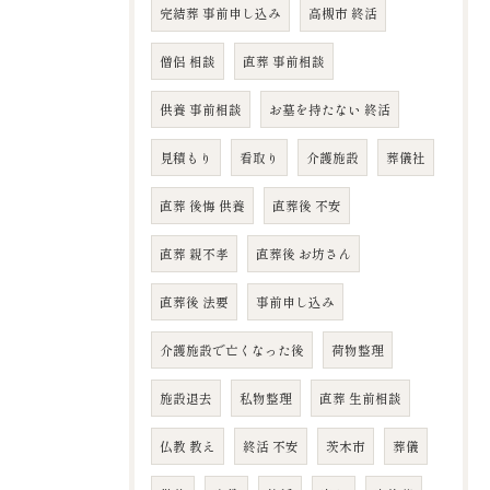
完結葬 事前申し込み
高槻市 終活
僧侶 相談
直葬 事前相談
供養 事前相談
お墓を持たない 終活
見積もり
看取り
介護施設
葬儀社
直葬 後悔 供養
直葬後 不安
直葬 親不孝
直葬後 お坊さん
直葬後 法要
事前申し込み
介護施設で亡くなった後
荷物整理
施設退去
私物整理
直葬 生前相談
仏教 教え
終活 不安
茨木市
葬儀