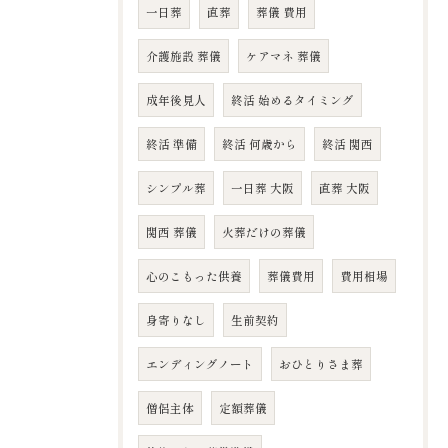
一日葬
直葬
葬儀 費用
介護施設 葬儀
ケアマネ 葬儀
成年後見人
終活 始めるタイミング
終活 準備
終活 何歳から
終活 関西
シンプル葬
一日葬 大阪
直葬 大阪
関西 葬儀
火葬だけの葬儀
心のこもった供養
葬儀費用
費用相場
身寄りなし
生前契約
エンディングノート
おひとりさま葬
僧侶主体
定額葬儀