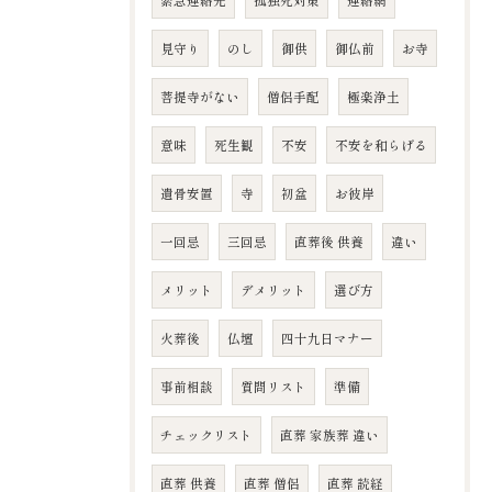
緊急連絡先
孤独死対策
連絡網
見守り
のし
御供
御仏前
お寺
菩提寺がない
僧侶手配
極楽浄土
意味
死生観
不安
不安を和らげる
遺骨安置
寺
初盆
お彼岸
一回忌
三回忌
直葬後 供養
違い
メリット
デメリット
選び方
火葬後
仏壇
四十九日マナー
事前相談
質問リスト
準備
チェックリスト
直葬 家族葬 違い
直葬 供養
直葬 僧侶
直葬 読経