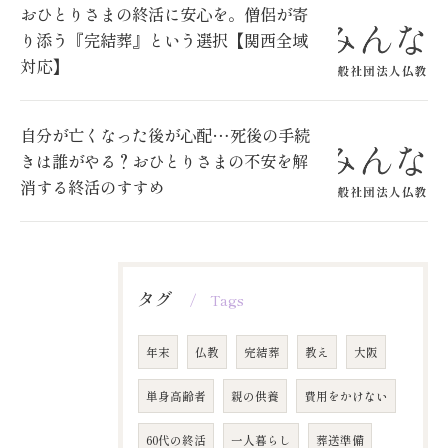
おひとりさまの終活に安心を。僧侶が寄
り添う『完結葬』という選択【関西全域
対応】
自分が亡くなった後が心配…死後の手続
きは誰がやる？おひとりさまの不安を解
消する終活のすすめ
タグ
Tags
年末
仏教
完結葬
教え
大阪
単身高齢者
親の供養
費用をかけない
60代の終活
一人暮らし
葬送準備