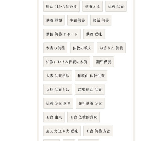
終活 何から始める
供養とは
仏教 供養
供養 種類
生前供養
終活 供養
僧侶 供養 サポート
供養 意味
本当の供養
仏教の教え
お坊さん 供養
仏教における供養の本質
関西 供養
大阪 供養相談
和歌山 仏教供養
兵庫 供養とは
京都 終活 供養
仏教 お盆 意味
先祖供養 お盆
お盆 由来
お盆 仏教的意味
迎え火 送り火 意味
お盆 供養 方法