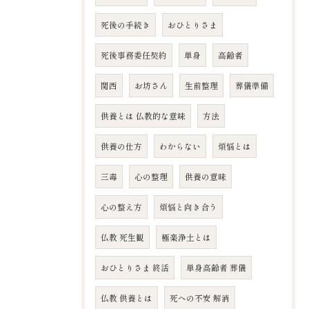
死後の手続き
おひとりさま
死後事務委任契約
単身
高齢者
関西
お坊さん
生前整理
葬儀準備
供養とは 仏教的な意味
方法
供養の仕方
わからない
煩悩とは
三毒
心の整理
供養の意味
心の整え方
煩悩と向き合う
仏教 死生観
極楽浄土とは
おひとりさま 終活
単身高齢者 葬儀
仏教 供養とは
死への不安 解消