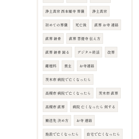
浄土真宗 西本願寺 葬儀
浄土真宗
初めての葬儀
死亡後
直葬 お寺 連絡
直葬 納骨
直葬 菩提寺 伝え方
直葬 納骨 困る
デジタル終活
改葬
離檀料
喪主
お寺連絡
茨木市 病院で亡くなったら
高槻市 病院で亡くなったら
茨木市 直葬
高槻市 直葬
病院 亡くなったら 何する
搬送先 決め方
お寺 連絡
施設で亡くなったら
自宅で亡くなったら