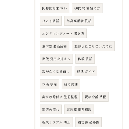
阿弥陀如来 救い
60代 終活 始め方
ひとり終活
単身高齢者 終活
エンディングノート 書き方
生前整理 高齢者
無縁仏にならないために
葬儀 費用を抑える
仏教 終活
親が亡くなる前に
終活 ガイド
葬儀 準備
親の終活
実家の片付け 生前整理
親の介護 準備
葬儀の流れ
家族葬 事前相談
相続トラブル 防止
遺言書 必要性