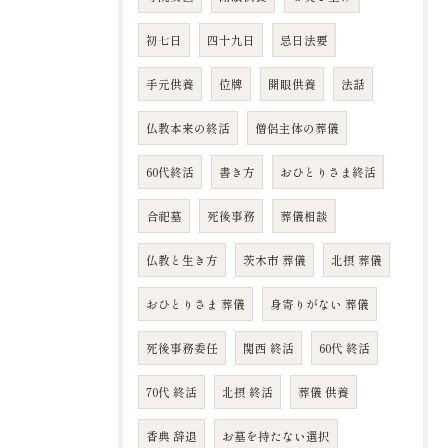
初七日
四十九日
忌日法要
手元供養
位牌
開眼供養
法話
仏教本来の終活
僧侶主体の葬儀
60代終活
書き方
おひとりさま終活
合祀墓
死後事務
葬儀相談
仏教と生き方
茨木市 葬儀
北摂 葬儀
おひとりさま 葬儀
身寄りがない 葬儀
死後事務委任
関西 終活
60代 終活
70代 終活
北摂 終活
葬儀 供養
香典 辞退
お墓を持たない選択