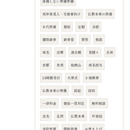
後悔しない葬儀準備
成年後見人・支援者向け
仏教本来の供養
永代供養
僧侶
定額
合祀
個別納骨
納骨堂
費用
相談
戒名
法要
過去帳
見積り
兵庫
京都
奈良
和歌山
戒名授与
24時間受付
火葬式
小規模葬
仏教本来の葬儀
読経
回向
一律料金
僧侶一貫対応
無料相談
法名
北摂
仏教本来
炉前経
寺院安置
閉眼供養
お焚き上げ