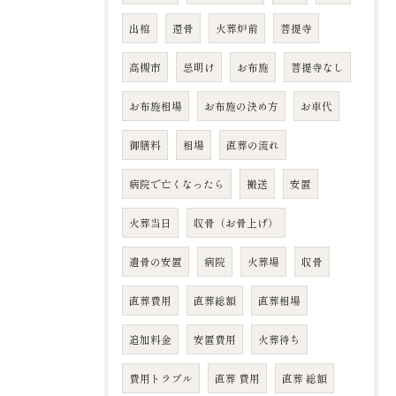
出棺
還骨
火葬炉前
菩提寺
高槻市
忌明け
お布施
菩提寺なし
お布施相場
お布施の決め方
お車代
御膳料
相場
直葬の流れ
病院で亡くなったら
搬送
安置
火葬当日
収骨（お骨上げ）
遺骨の安置
病院
火葬場
収骨
直葬費用
直葬総額
直葬相場
追加料金
安置費用
火葬待ち
費用トラブル
直葬 費用
直葬 総額