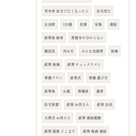
茨木市 自宅で亡くなったら
自宅死亡
主治医
119番
危篤
家族
連絡
直葬後 納骨
菩提寺が分からない
搬送先
決め方
みんな完結葬
後悔
直葬 後悔
直葬 チェックリスト
葬儀プラン
直葬式
葬儀 選び方
直葬後
お墓
葬儀後
遺骨
自宅安置
直葬 お坊さん
直葬 法名
火葬式 お坊さん
直葬 連絡範囲
直葬 親族 どこまで
直葬 親戚 連絡