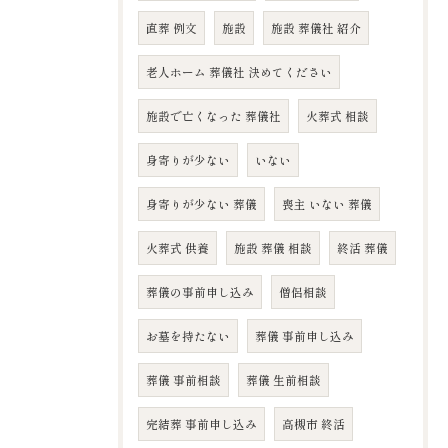
直葬 例文
施設
施設 葬儀社 紹介
老人ホーム 葬儀社 決めてください
施設で亡くなった 葬儀社
火葬式 相談
身寄りが少ない
いない
身寄りが少ない 葬儀
喪主 いない 葬儀
火葬式 供養
施設 葬儀 相談
終活 葬儀
葬儀の事前申し込み
僧侶相談
お墓を持たない
葬儀 事前申し込み
葬儀 事前相談
葬儀 生前相談
完結葬 事前申し込み
高槻市 終活