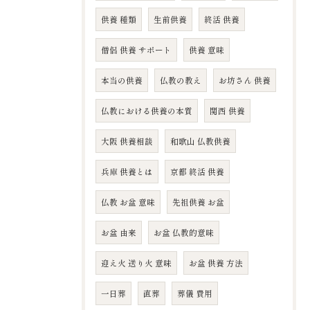
供養 種類
生前供養
終活 供養
僧侶 供養 サポート
供養 意味
本当の供養
仏教の教え
お坊さん 供養
仏教における供養の本質
関西 供養
大阪 供養相談
和歌山 仏教供養
兵庫 供養とは
京都 終活 供養
仏教 お盆 意味
先祖供養 お盆
お盆 由来
お盆 仏教的意味
迎え火 送り火 意味
お盆 供養 方法
一日葬
直葬
葬儀 費用