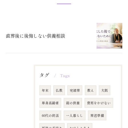
直葬後に後悔しない供養相談
タグ
Tags
年末
仏教
完結葬
教え
大阪
単身高齢者
親の供養
費用をかけない
60代の終活
一人暮らし
葬送準備