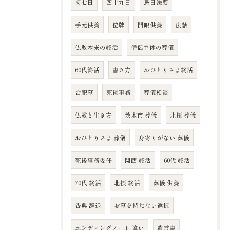
初七日
四十九日
忌日法要
手元供養
位牌
開眼供養
法話
仏教本来の終活
僧侶主体の葬儀
60代終活
書き方
おひとりさま終活
合祀墓
死後事務
葬儀相談
仏教と生き方
茨木市 葬儀
北摂 葬儀
おひとりさま 葬儀
身寄りがない 葬儀
死後事務委任
関西 終活
60代 終活
70代 終活
北摂 終活
葬儀 供養
香典 辞退
お墓を持たない選択
エンディングノート 違い
遺言書