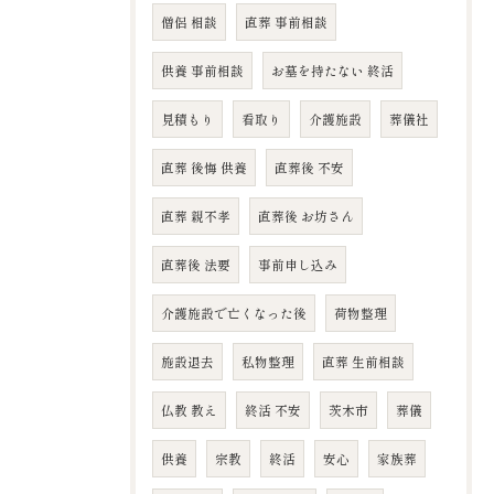
僧侶 相談
直葬 事前相談
供養 事前相談
お墓を持たない 終活
見積もり
看取り
介護施設
葬儀社
直葬 後悔 供養
直葬後 不安
直葬 親不孝
直葬後 お坊さん
直葬後 法要
事前申し込み
介護施設で亡くなった後
荷物整理
施設退去
私物整理
直葬 生前相談
仏教 教え
終活 不安
茨木市
葬儀
供養
宗教
終活
安心
家族葬