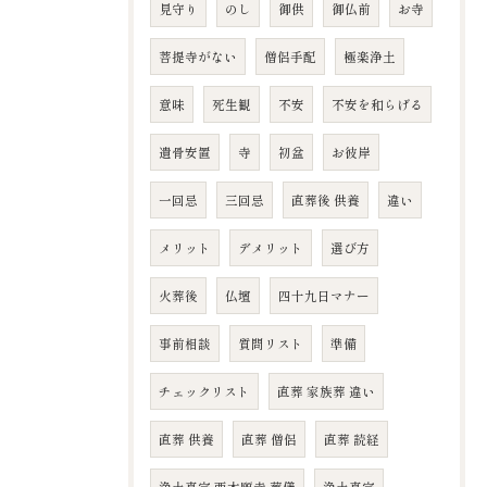
見守り
のし
御供
御仏前
お寺
菩提寺がない
僧侶手配
極楽浄土
意味
死生観
不安
不安を和らげる
遺骨安置
寺
初盆
お彼岸
一回忌
三回忌
直葬後 供養
違い
メリット
デメリット
選び方
火葬後
仏壇
四十九日マナー
事前相談
質問リスト
準備
チェックリスト
直葬 家族葬 違い
直葬 供養
直葬 僧侶
直葬 読経