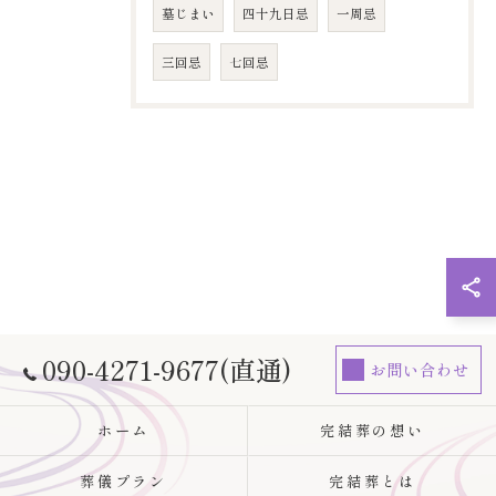
墓じまい
四十九日忌
​一周忌
​三回忌
七回忌
090-4271-9677(直通)
お問い合わせ
ホーム
完結葬の想い
葬儀プラン
完結葬とは