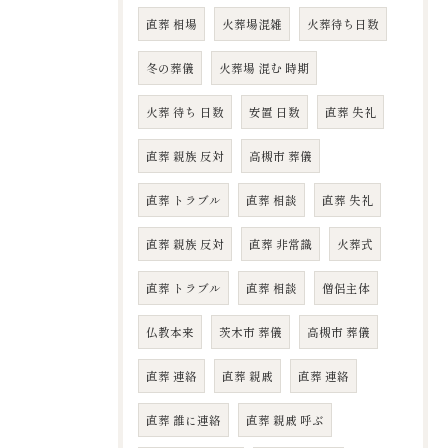
直葬 相場
火葬場混雑
火葬待ち日数
冬の葬儀
火葬場 混む 時期
火葬 待ち 日数
安置 日数
直葬 失礼
直葬 親族 反対
高槻市 葬儀
直葬 トラブル
直葬 相談
直葬 失礼
直葬 親族 反対
直葬 非常識
火葬式
直葬 トラブル
直葬 相談
僧侶主体
仏教本来
茨木市 葬儀
高槻市 葬儀
直葬 連絡
直葬 親戚
直葬 連絡
直葬 誰に連絡
直葬 親戚 呼ぶ