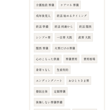
介護施設 葬儀
ケアマネ 葬儀
成年後見人
終活 始めるタイミング
終活 準備
終活 何歳から
終活 関西
シンプル葬
一日葬 大阪
直葬 大阪
関西 葬儀
火葬だけの葬儀
心のこもった供養
葬儀費用
費用相場
身寄りなし
生前契約
エンディングノート
おひとりさま葬
僧侶主体
定額葬儀
後悔しない葬儀準備