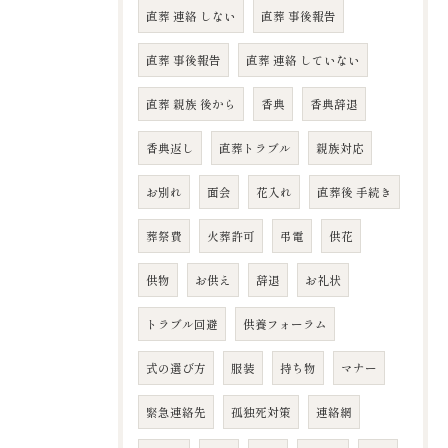
直葬 連絡 しない
直葬 事後報告
直葬 事後報告
直葬 連絡 していない
直葬 親族 後から
香典
香典辞退
香典返し
直葬トラブル
親族対応
お別れ
面会
花入れ
直葬後 手続き
葬祭費
火葬許可
弔電
供花
供物
お供え
辞退
お礼状
トラブル回避
供養フォーラム
式の選び方
服装
持ち物
マナー
緊急連絡先
孤独死対策
連絡網