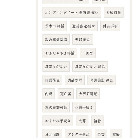
エンディングノート 遺言書 違い
相続対策
茨木市 終活
遺言書 必要か
付言事項
親の葬儀準備
夫婦 終活
おふたりさま終活
一周忌
身寄りがない
身寄りがない 終活
任意後見
遺品整理
介護施設 退去
内訳
死亡届
火葬許可証
埋火葬許可証
葬儀手続き
おくやみ手続き
火葬
納骨
身元保証
デジタル遺品
焼香
枕経