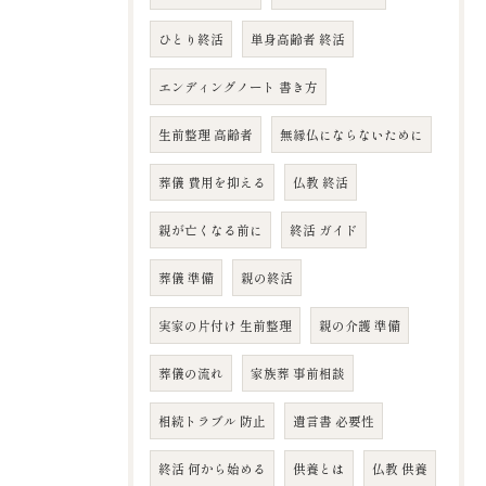
ひとり終活
単身高齢者 終活
エンディングノート 書き方
生前整理 高齢者
無縁仏にならないために
葬儀 費用を抑える
仏教 終活
親が亡くなる前に
終活 ガイド
葬儀 準備
親の終活
実家の片付け 生前整理
親の介護 準備
葬儀の流れ
家族葬 事前相談
相続トラブル 防止
遺言書 必要性
終活 何から始める
供養とは
仏教 供養