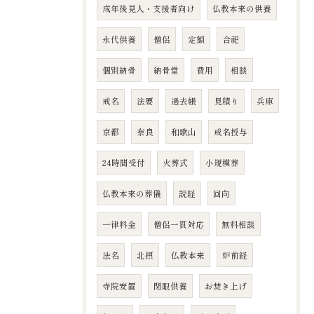
成年後見人・支援者向け
仏教本来の供養
永代供養
僧侶
定額
合祀
個別納骨
納骨堂
費用
相談
戒名
法要
過去帳
見積り
兵庫
京都
奈良
和歌山
戒名授与
24時間受付
火葬式
小規模葬
仏教本来の葬儀
読経
回向
一律料金
僧侶一貫対応
無料相談
法名
北摂
仏教本来
炉前経
寺院安置
閉眼供養
お焚き上げ