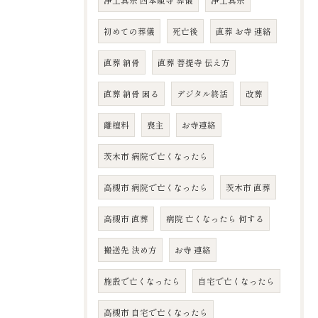
浄土真宗 西本願寺 葬儀
浄土真宗
初めての葬儀
死亡後
直葬 お寺 連絡
直葬 納骨
直葬 菩提寺 伝え方
直葬 納骨 困る
デジタル終活
改葬
離檀料
喪主
お寺連絡
茨木市 病院で亡くなったら
高槻市 病院で亡くなったら
茨木市 直葬
高槻市 直葬
病院 亡くなったら 何する
搬送先 決め方
お寺 連絡
施設で亡くなったら
自宅で亡くなったら
高槻市 自宅で亡くなったら