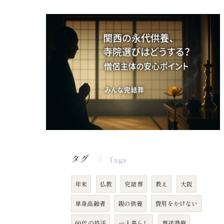
タグ
Tags
年末
仏教
完結葬
教え
大阪
単身高齢者
親の供養
費用をかけない
60代の終活
一人暮らし
葬送準備