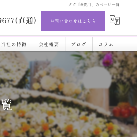
タグ『#費用』のページ一覧
-9677(直通)
お問い合わせはこちら
当社の特徴
会社概要
ブログ
コラム
直葬
完結葬
施設
一覧
火葬
安い