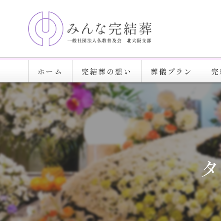
ホーム
完結葬の想い
葬儀プラン
完
タ