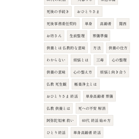
死後の手続き
おひとりさま
死後事務委任契約
単身
高齢者
関西
お坊さん
生前整理
葬儀準備
供養とは 仏教的な意味
方法
供養の仕方
わからない
煩悩とは
三毒
心の整理
供養の意味
心の整え方
煩悩と向き合う
仏教 死生観
極楽浄土とは
おひとりさま 終活
単身高齢者 葬儀
仏教 供養とは
死への不安 解消
阿弥陀如来 救い
60代 終活 始め方
ひとり終活
単身高齢者 終活