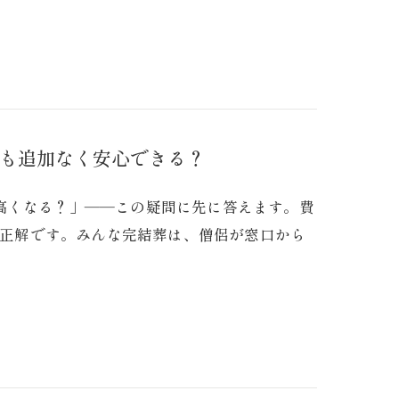
も追加なく安心できる？
高くなる？」――この疑問に先に答えます。費
のが正解です。みんな完結葬は、僧侶が窓口から