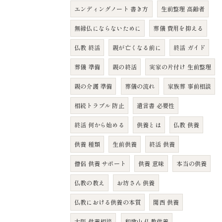
エンディングノート 書き方
生前整理 高齢者
無縁仏にならないために
葬儀 費用を抑える
仏教 終活
親が亡くなる前に
終活 ガイド
葬儀 準備
親の終活
実家の片付け 生前整理
親の介護 準備
葬儀の流れ
家族葬 事前相談
相続トラブル 防止
遺言書 必要性
終活 何から始める
供養とは
仏教 供養
供養 種類
生前供養
終活 供養
僧侶 供養 サポート
供養 意味
本当の供養
仏教の教え
お坊さん 供養
仏教における供養の本質
関西 供養
大阪 供養相談
和歌山 仏教供養