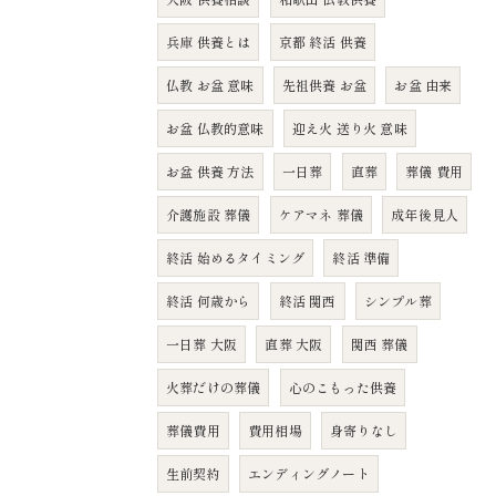
兵庫 供養とは
京都 終活 供養
仏教 お盆 意味
先祖供養 お盆
お盆 由来
お盆 仏教的意味
迎え火 送り火 意味
お盆 供養 方法
一日葬
直葬
葬儀 費用
介護施設 葬儀
ケアマネ 葬儀
成年後見人
終活 始めるタイミング
終活 準備
終活 何歳から
終活 関西
シンプル葬
一日葬 大阪
直葬 大阪
関西 葬儀
火葬だけの葬儀
心のこもった供養
葬儀費用
費用相場
身寄りなし
生前契約
エンディングノート