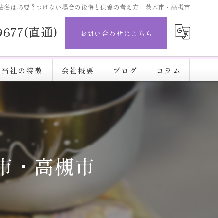
法名は必要？つけない場合の後悔と供養の考え方｜茨木市・高槻市
-9677(直通)
お問い合わせはこちら
当社の特徴
会社概要
ブログ
コラム
直葬
完結葬
施設
市・高槻市
火葬
安い