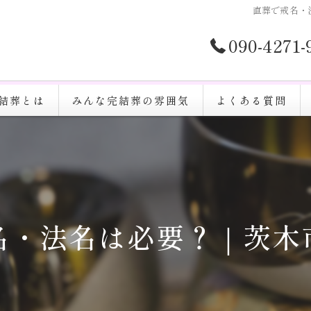
直葬で戒名・
090-4271
結葬とは
みんな完結葬の雰囲気
よくある質問
名・法名は必要？｜茨木