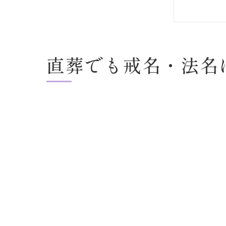
直葬
戒名
直葬でも戒名・法名
戒名
戒名
直葬
直葬