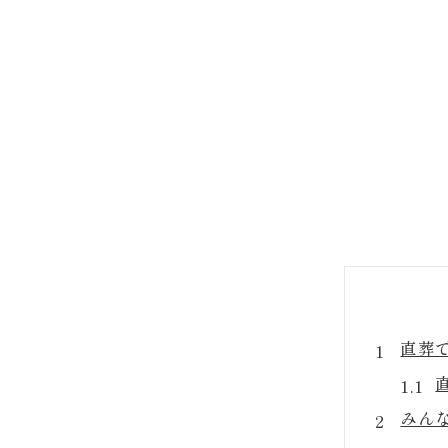
直葬
みん