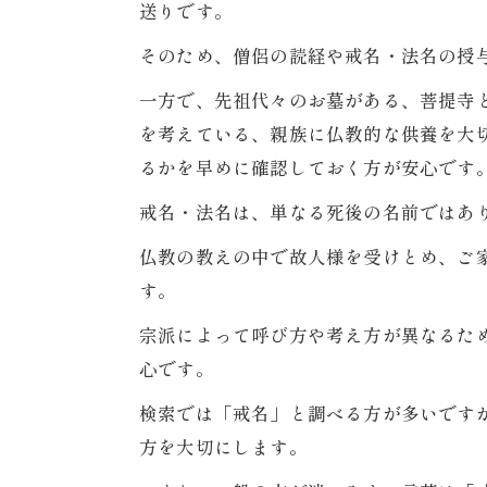
送りです。
に説明しやすい伝え方
大切なのは「省いた」のではなく「整えた」と伝えられる
そのため、僧侶の読経や戒名・法名の授
な完結葬で戒名・法名から合祀まで相談できる理由
一方で、先祖代々のお墓がある、菩提寺
直葬だけでなく、その後の供養まで一つの流れで考えます
を考えている、親族に仏教的な供養を大
ある質問
るかを早めに確認しておく方が安心です
直葬と戒名・法名について多いご相談
戒名・法名は、単なる死後の名前ではあ
め
仏教の教えの中で故人様を受けとめ、ご
直葬で戒名・法名に迷ったら、供養全体で考えましょう
す。
市・高槻市で直葬・戒名・法名・供養に迷った方へ
宗派によって呼び方や考え方が異なるた
みんな完結葬へご相談ください
心です。
検索では「戒名」と調べる方が多いです
方を大切にします。