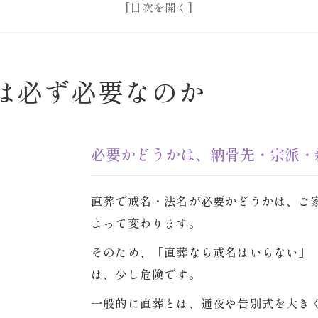
直葬・火葬式から供養まで、僧侶主体で相談できます
でも戒名・法名は必ず必要なのか
必要かどうかは、納骨先・宗派・親族関係によって変わり
・法名をつけない直葬で後悔しやすい場面
は必ず必要なのか
費用を抑えたつもりが、後から不安が残ることがあります
・法名をつけた方がよいケース
必要かどうかは、納骨先・宗派・
納骨先・法要・親族説明が関わる場合は早めに確認しまし
・法名をつけない選択が合う場合
直葬で戒名・法名が必要かどうかは、ご
ただし「供養をしない」と同じ意味ではありません
よって変わります。
で戒名・法名を決める前に確認したい3つのこと
迷った時は「お寺・お墓・親族」の順に整理します
そのため、「直葬なら戒名はいらない」
は、少し危険です。
・戒名・法名で迷っている方へ
火葬だけで終わらせず、供養まで一緒に整理できます
一般的に直葬とは、通夜や告別式を大き