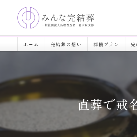
ホーム
完結葬の想い
葬儀プラン
完
直葬で戒