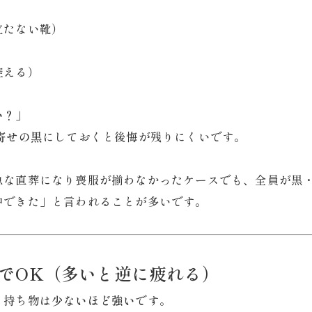
立たない靴）
控える）
い？」
寄せの黒
にしておくと後悔が残りにくいです。
急な直葬になり喪服が揃わなかったケースでも、全員が黒
中できた」と言われることが多いです。
けでOK（多いと逆に疲れる）
、持ち物は
少ないほど強い
です。