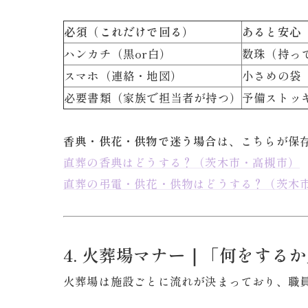
必須（これだけで回る）
あると安心
ハンカチ（黒or白）
数珠（持っ
スマホ（連絡・地図）
小さめの袋
必要書類（家族で担当者が持つ）
予備ストッ
香典・供花・供物で迷う場合
は、こちらが保
直葬の香典はどうする？（茨木市・高槻市）
直葬の弔電・供花・供物はどうする？（茨木
4. 火葬場マナー｜「何をする
火葬場は施設ごとに流れが決まっており、職