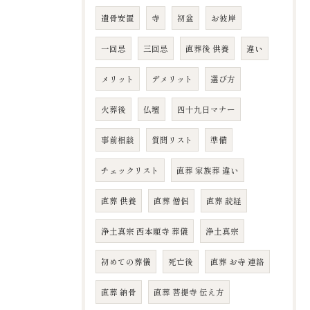
遺骨安置
寺
初盆
お彼岸
一回忌
三回忌
直葬後 供養
違い
メリット
デメリット
選び方
火葬後
仏壇
四十九日マナー
事前相談
質問リスト
準備
チェックリスト
直葬 家族葬 違い
直葬 供養
直葬 僧侶
直葬 読経
浄土真宗 西本願寺 葬儀
浄土真宗
初めての葬儀
死亡後
直葬 お寺 連絡
直葬 納骨
直葬 菩提寺 伝え方