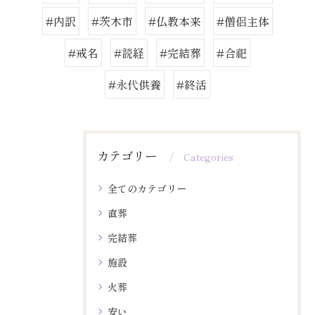
#内訳
#茨木市
#仏教本来
#僧侶主体
#戒名
#読経
#完結葬
#合祀
#永代供養
#終活
カテゴリー
Categories
全てのカテゴリー
直葬
完結葬
施設
火葬
安い