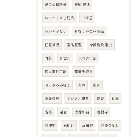
親の葬儀準備
夫婦 終活
おふたりさま終活
一周忌
身寄りがない
身寄りがない 終活
任意後見
遺品整理
介護施設 退去
内訳
死亡届
火葬許可証
埋火葬許可証
葬儀手続き
おくやみ手続き
火葬
納骨
身元保証
デジタル遺品
焼香
枕経
出棺
還骨
火葬炉前
菩提寺
高槻市
忌明け
お布施
菩提寺なし