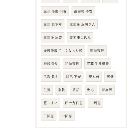
直葬 後悔 供養
直葬後 不安
直葬 親不孝
直葬後 お坊さん
直葬後 法要
事前申し込み
介護施設で亡くなった後
荷物整理
施設退去
私物整理
直葬 生前相談
仏教 教え
終活 不安
茨木市
葬儀
供養
宗教
終活
安心
家族葬
墓じまい
四十九日忌
​一周忌
​三回忌
七回忌