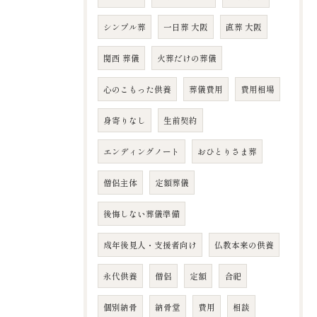
シンプル葬
一日葬 大阪
直葬 大阪
関西 葬儀
火葬だけの葬儀
心のこもった供養
葬儀費用
費用相場
身寄りなし
生前契約
エンディングノート
おひとりさま葬
僧侶主体
定額葬儀
後悔しない葬儀準備
成年後見人・支援者向け
仏教本来の供養
永代供養
僧侶
定額
合祀
個別納骨
納骨堂
費用
相談