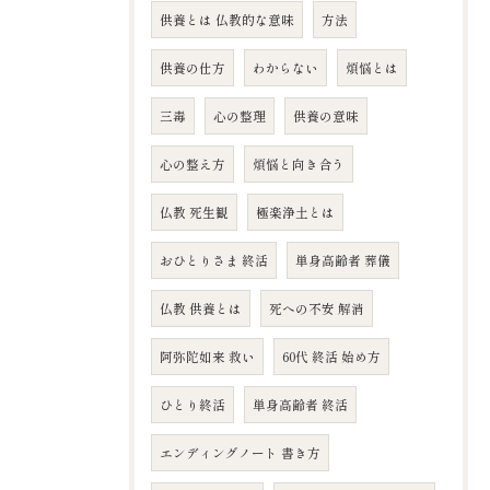
供養とは 仏教的な意味
方法
供養の仕方
わからない
煩悩とは
三毒
心の整理
供養の意味
心の整え方
煩悩と向き合う
仏教 死生観
極楽浄土とは
おひとりさま 終活
単身高齢者 葬儀
仏教 供養とは
死への不安 解消
阿弥陀如来 救い
60代 終活 始め方
ひとり終活
単身高齢者 終活
エンディングノート 書き方