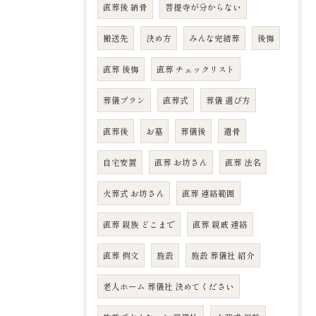
直葬後 納骨
菩提寺が分からない
搬送先
決め方
みんな完結葬
後悔
直葬 後悔
直葬 チェックリスト
葬儀プラン
直葬式
葬儀 選び方
直葬後
お墓
葬儀後
遺骨
自宅安置
直葬 お坊さん
直葬 法名
火葬式 お坊さん
直葬 連絡範囲
直葬 親族 どこまで
直葬 親戚 連絡
直葬 例文
施設
施設 葬儀社 紹介
老人ホーム 葬儀社 決めてください