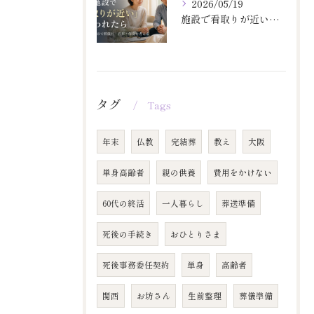
2026/05/19
施設で看取りが近いと言われたら
タグ
Tags
年末
仏教
完結葬
教え
大阪
単身高齢者
親の供養
費用をかけない
60代の終活
一人暮らし
葬送準備
死後の手続き
おひとりさま
死後事務委任契約
単身
高齢者
関西
お坊さん
生前整理
葬儀準備