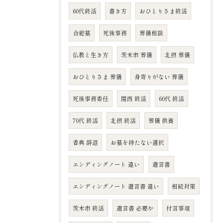
60代終活
書き方
おひとりさま終活
合祀墓
死後事務
葬儀相談
仏教と生き方
茨木市 葬儀
北摂 葬儀
おひとりさま 葬儀
身寄りがない 葬儀
死後事務委任
関西 終活
60代 終活
70代 終活
北摂 終活
葬儀 供養
香典 辞退
お墓を持たない選択
エンディングノート 違い
遺言書
エンディングノート 遺言書 違い
相続対策
茨木市 終活
遺言書 必要か
付言事項