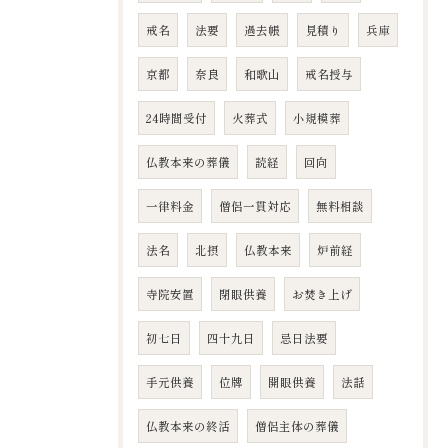
戒名
法要
過去帳
見積り
兵庫
京都
奈良
和歌山
戒名授与
24時間受付
火葬式
小規模葬
仏教本来の葬儀
読経
回向
一律料金
僧侶一貫対応
無料相談
法名
北摂
仏教本来
炉前経
寺院安置
閉眼供養
お焚き上げ
初七日
四十九日
忌日法要
手元供養
位牌
開眼供養
法話
仏教本来の終活
僧侶主体の葬儀