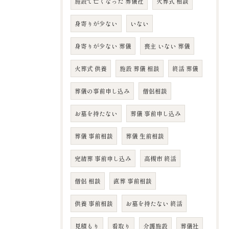
施設で亡くなった 葬儀社
火葬式 相談
身寄りが少ない
いない
身寄りが少ない 葬儀
喪主 いない 葬儀
火葬式 供養
施設 葬儀 相談
終活 葬儀
葬儀の事前申し込み
僧侶相談
お墓を持たない
葬儀 事前申し込み
葬儀 事前相談
葬儀 生前相談
完結葬 事前申し込み
高槻市 終活
僧侶 相談
直葬 事前相談
供養 事前相談
お墓を持たない 終活
見積もり
看取り
介護施設
葬儀社