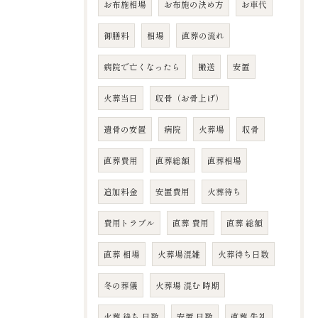
お布施相場
お布施の決め方
お車代
御膳料
相場
直葬の流れ
病院で亡くなったら
搬送
安置
火葬当日
収骨（お骨上げ）
遺骨の安置
病院
火葬場
収骨
直葬費用
直葬総額
直葬相場
追加料金
安置費用
火葬待ち
費用トラブル
直葬 費用
直葬 総額
直葬 相場
火葬場混雑
火葬待ち日数
冬の葬儀
火葬場 混む 時期
火葬 待ち 日数
安置 日数
直葬 失礼