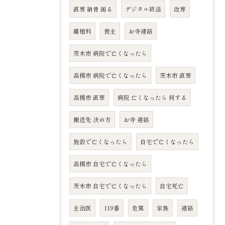
直葬 納骨 困る
デジタル終活
改葬
離檀料
喪主
お寺連絡
茨木市 病院で亡くなったら
高槻市 病院で亡くなったら
茨木市 直葬
高槻市 直葬
病院 亡くなったら 何する
搬送先 決め方
お寺 連絡
施設で亡くなったら
自宅で亡くなったら
高槻市 自宅で亡くなったら
茨木市 自宅で亡くなったら
自宅死亡
主治医
119番
危篤
家族
連絡