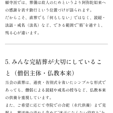
願寺派では、葬儀は故人のためというより阿弥陀如来へ
の感謝を表す勤行という位置づけが語られます。
だからこそ、直葬でも「何もしない」ではなく、
読経・
法話・戒名（法名）
など、できる範囲で“筋”を通すと、
残る心が違います。
5. みんな完結葬が大切にしているこ
と（僧侶主体・仏教本来）
当会の直葬は、通夜・告別式を省いたシンプルな形式で
あっても、
僧侶による読経や戒名の授与
など、
仏教本来
の供養を重視しています。
また、ご希望に応じて寺院での合祀（永代供養）まで見
据え、葬送後の流れも含めて“迷子にならない段取り”を