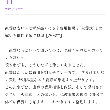
市】
2025/12/22
直葬は安い…はずが高くなる？費用相場と“火葬式”との
違いを僧侶主体で整理【茨木市】
「直葬なら安いって聞いたのに、見積りを見たら思った
より高い…」
茨木市でも、こうした声は珍しくありません。
直葬はたしかに費用を抑えやすい一方で、“含まれていな
い費用”が積み重なると総額が想定より上がります。
この記事では、直葬の費用相場と内訳、そして混同され
やすい「火葬式」との違いを、
仏教本来
の視点（
僧侶主
体
での供養）も踏まえて、わかりやすく整理します。