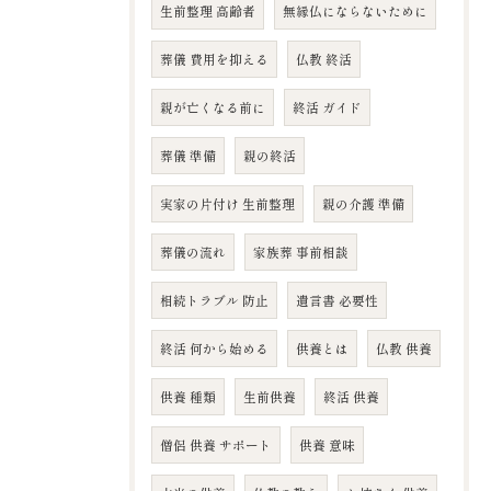
生前整理 高齢者
無縁仏にならないために
葬儀 費用を抑える
仏教 終活
親が亡くなる前に
終活 ガイド
葬儀 準備
親の終活
実家の片付け 生前整理
親の介護 準備
葬儀の流れ
家族葬 事前相談
相続トラブル 防止
遺言書 必要性
終活 何から始める
供養とは
仏教 供養
供養 種類
生前供養
終活 供養
僧侶 供養 サポート
供養 意味