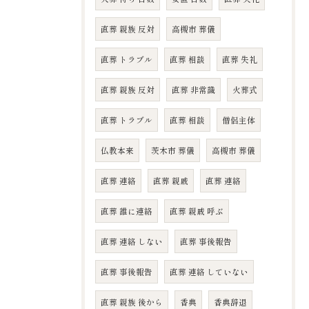
直葬 親族 反対
高槻市 葬儀
直葬 トラブル
直葬 相談
直葬 失礼
直葬 親族 反対
直葬 非常識
火葬式
直葬 トラブル
直葬 相談
僧侶主体
仏教本来
茨木市 葬儀
高槻市 葬儀
直葬 連絡
直葬 親戚
直葬 連絡
直葬 誰に連絡
直葬 親戚 呼ぶ
直葬 連絡 しない
直葬 事後報告
直葬 事後報告
直葬 連絡 していない
直葬 親族 後から
香典
香典辞退