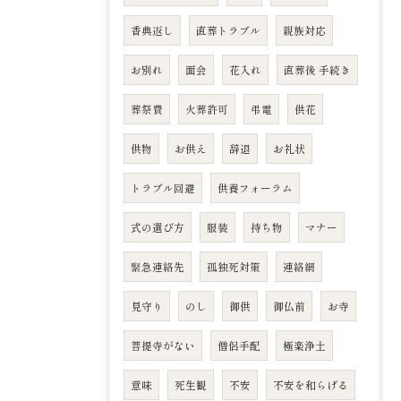
香典返し
直葬トラブル
親族対応
お別れ
面会
花入れ
直葬後 手続き
葬祭費
火葬許可
弔電
供花
供物
お供え
辞退
お礼状
トラブル回避
供養フォーラム
式の選び方
服装
持ち物
マナー
緊急連絡先
孤独死対策
連絡網
見守り
のし
御供
御仏前
お寺
菩提寺がない
僧侶手配
極楽浄土
意味
死生観
不安
不安を和らげる