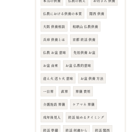
本当の供養
仏教の教え
お坊さん 供養
仏教における供養の本質
関西 供養
大阪 供養相談
和歌山 仏教供養
兵庫 供養とは
京都 終活 供養
仏教 お盆 意味
先祖供養 お盆
お盆 由来
お盆 仏教的意味
迎え火 送り火 意味
お盆 供養 方法
一日葬
直葬
葬儀 費用
介護施設 葬儀
ケアマネ 葬儀
成年後見人
終活 始めるタイミング
終活 準備
終活 何歳から
終活 関西