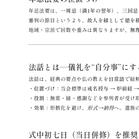
年忌法要は、
一周忌（満1年の翌年）
、
三回忌
審判の節目というより、
故人を縁として徳を
地域・宗派で回数や重みは異なりますが、
無
法話とは—儀礼を“自分事”にす
法話は、経典の要点や仏の教えを
日常語
で紐
・位置づけ：
当会標準は
戒名授与 → 炉前経 →
・役割：
無常・縁・感謝などを参列者が受け
・効果：
形骸化を避け、
形式→納得
へ。遺族
式中初七日（当日併修）を推奨