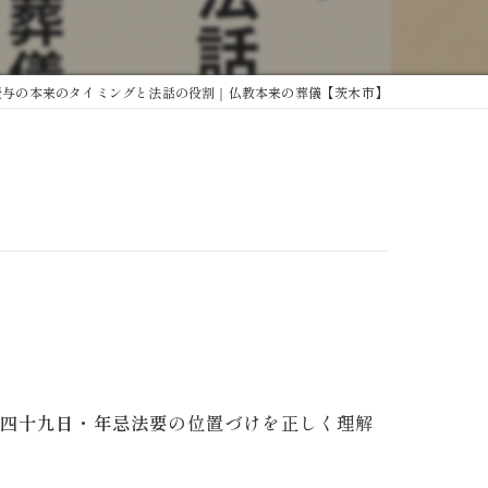
授与の本来のタイミングと法話の役割｜仏教本来の葬儀【茨木市】
四十九日・年忌法要
の位置づけを正しく理解