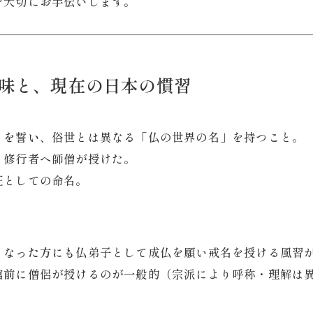
を大切にお手伝いします。
味と、現在の日本の慣習
とを誓い
、俗世とは異なる「仏の世界の名」を持つこと。
・修行者へ師僧が授けた。
証としての命名。
）
くなった方にも
仏弟子として成仏を願い戒名を授ける風習
棺前
に僧侶が授けるのが一般的（宗派により呼称・理解は