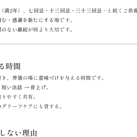
（満2年）
、
七回忌・十三回忌・三十三回忌
…と続くご供
積む・感謝を新たにする
場です。
理のない継続
が何より大切です。
る時間
解き、葬儀の場に
意味づけ
を与える時間です。
 短い法話 → 骨上げ
。
取りやすく共有。
のグリーフケアにも資する。
しない理由