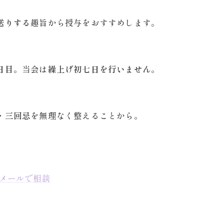
送りする
趣旨から授与をおすすめします。
日目
。当会は
繰上げ初七日を行いません
。
・三回忌
を無理なく整えることから。
メールで相談