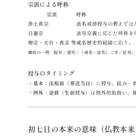
宗派による呼称
宗派
呼称
浄土真宗
法名
戒律授与の教えでは
日蓮宗
法号
宗義に応じた呼称を
禅宗・天台・真言 等
戒名
歴史的経緯に沿う。
構成の一例：
院号／道号／（戒名・法名）二字／位号
。
授与のタイミング
・基本：
出棺前（葬送当日）
に授与。読み・
・例外：
逆修（生前授与）
は例外的取扱い。
初七日の本来の意味（仏教本来