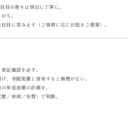
七日目の祈り
は別日に丁寧に。
しがち。
七日目
に営みます（ご事情に応じ日程をご提案）。
・表記確認を必ず。
避け、
寺院安置
と併用すると無理がない。
後の
年忌法要
の計画を。
安置／車両／実費）で判断。