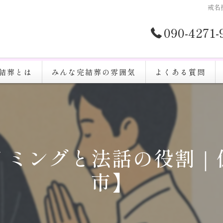
戒名
090-4271
結葬とは
みんな完結葬の雰囲気
よくある質問
イミングと法話の役割｜
市】