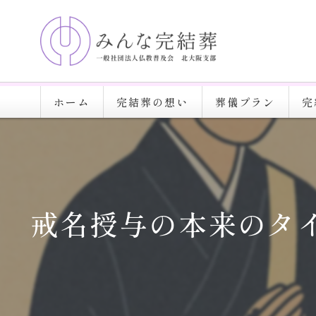
ホーム
完結葬の想い
葬儀プラン
完
戒名授与の本来のタ