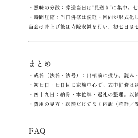
・意味の分散：
葬送当日は“見送り”に集中。
・時間圧縮：
当日併修は読経・回向が形式化
当会は
骨上げ後は寺院安置
を行い、
初七日は
まとめ
・戒名（法名・法号）：
出棺前に授与。読み
・初七日：
七日目
に家族中心で。式中併修は
・四十九日：
納骨・本位牌・返礼の整理。以
・費用の見方：
総額だけでなく
内訳
（読経／
FAQ