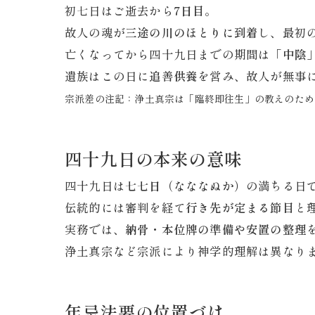
初七日はご逝去から
7日目
。
故人の魂が
三途の川のほとりに到着
し、最初
亡くなってから四十九日までの期間は
「中陰
遺族はこの日に
追善供養
を営み、故人が無事
宗派差の注記：浄土真宗は「臨終即往生」の教えのため
四十九日の本来の意味
四十九日は
七七日（なななぬか）
の満ちる日
伝統的には審判を経て
行き先が定まる節目
と
実務では、
納骨・本位牌の準備や安置の整理
浄土真宗など宗派により神学的理解は異なり
年忌法要の位置づけ