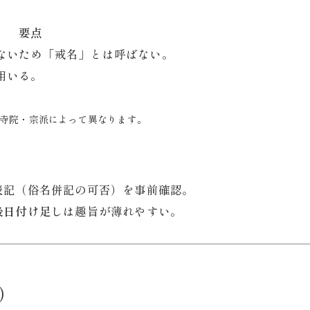
要点
ないため「戒名」とは呼ばない。
用いる。
寺院・宗派によって異なります。
表記（俗名併記の可否）を事前確認。
後日付け足し
は趣旨が薄れやすい。
）