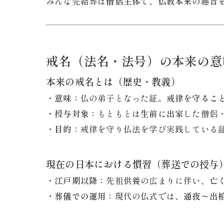
みんな完結葬は
僧侶主体
で、
仏教本来
の趣旨
戒名（法名・法号）の本来の意
本来の戒名とは（歴史・教義）
・意味：
仏の弟子となった証。
戒律を守るこ
・授与対象：
もともとは
生前に出家
した僧侶
・目的：
戒律を守り仏法を学び実践している
現在の日本における慣習（葬送での授与
・江戸期以降：
先祖供養の広まりに伴い、
亡
・葬儀での運用：
現代の仏式では、
通夜〜出