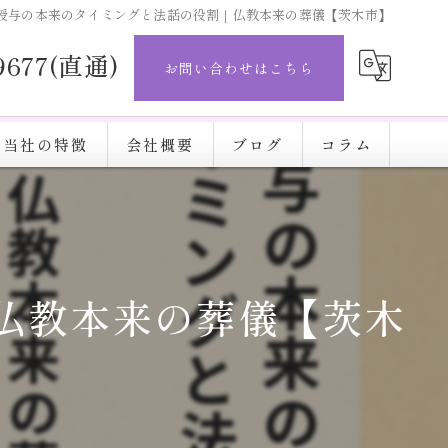
授与の本来のタイミングと法話の役割｜仏教本来の葬儀【茨木市】
-9677(直通)
お問い合わせはこちら
当社の特徴
会社概要
ブログ
コラム
直葬
完結葬
仏教本来の葬儀【茨木
施設
火葬
安い