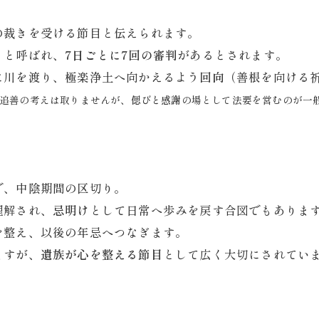
の裁きを受ける節目と伝えられます。
」
と呼ばれ、
7日ごとに7回の審判
があるとされます。
に川を渡り、極楽浄土へ向かえるよう
回向
（善根を向ける
追善の考えは取りませんが、
偲びと感謝
の場として法要を営むのが一
で、中陰期間の区切り。
理解され、
忌明け
として日常へ歩みを戻す合図でもありま
を整え、以後の年忌へつなぎます。
ますが、
遺族が心を整える節目
として広く大切にされてい