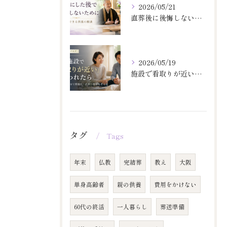
2026/05/21
直葬後に後悔しない供養相談
2026/05/19
施設で看取りが近いと言われたら
タグ
Tags
年末
仏教
完結葬
教え
大阪
単身高齢者
親の供養
費用をかけない
60代の終活
一人暮らし
葬送準備