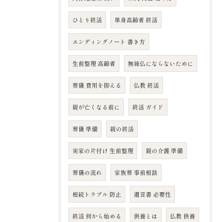
ひとり終活
単身高齢者 終活
エンディングノート 書き方
生前整理 高齢者
無縁仏にならないために
葬儀 費用を抑える
仏教 終活
親が亡くなる前に
終活 ガイド
葬儀 準備
親の終活
実家の片付け 生前整理
親の介護 準備
葬儀の流れ
家族葬 事前相談
相続トラブル 防止
遺言書 必要性
終活 何から始める
供養とは
仏教 供養