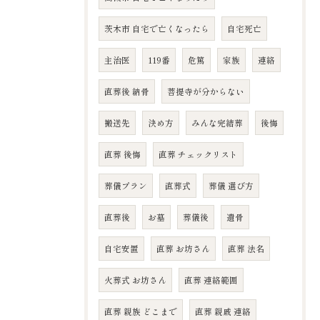
茨木市 自宅で亡くなったら
自宅死亡
主治医
119番
危篤
家族
連絡
直葬後 納骨
菩提寺が分からない
搬送先
決め方
みんな完結葬
後悔
直葬 後悔
直葬 チェックリスト
葬儀プラン
直葬式
葬儀 選び方
直葬後
お墓
葬儀後
遺骨
自宅安置
直葬 お坊さん
直葬 法名
火葬式 お坊さん
直葬 連絡範囲
直葬 親族 どこまで
直葬 親戚 連絡