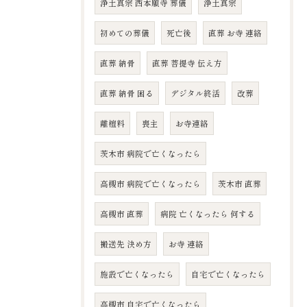
浄土真宗 西本願寺 葬儀
浄土真宗
初めての葬儀
死亡後
直葬 お寺 連絡
直葬 納骨
直葬 菩提寺 伝え方
直葬 納骨 困る
デジタル終活
改葬
離檀料
喪主
お寺連絡
茨木市 病院で亡くなったら
高槻市 病院で亡くなったら
茨木市 直葬
高槻市 直葬
病院 亡くなったら 何する
搬送先 決め方
お寺 連絡
施設で亡くなったら
自宅で亡くなったら
高槻市 自宅で亡くなったら