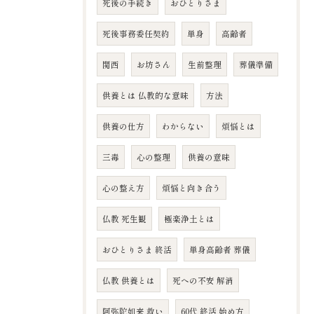
死後の手続き
おひとりさま
死後事務委任契約
単身
高齢者
関西
お坊さん
生前整理
葬儀準備
供養とは 仏教的な意味
方法
供養の仕方
わからない
煩悩とは
三毒
心の整理
供養の意味
心の整え方
煩悩と向き合う
仏教 死生観
極楽浄土とは
おひとりさま 終活
単身高齢者 葬儀
仏教 供養とは
死への不安 解消
阿弥陀如来 救い
60代 終活 始め方