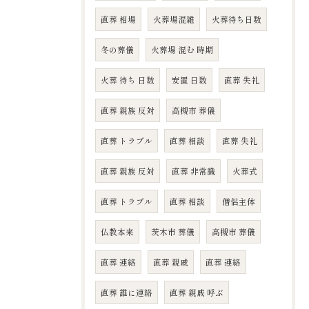
直葬 相場
火葬場混雑
火葬待ち日数
冬の葬儀
火葬場 混む 時期
火葬 待ち 日数
安置 日数
直葬 失礼
直葬 親族 反対
高槻市 葬儀
直葬 トラブル
直葬 相談
直葬 失礼
直葬 親族 反対
直葬 非常識
火葬式
直葬 トラブル
直葬 相談
僧侶主体
仏教本来
茨木市 葬儀
高槻市 葬儀
直葬 連絡
直葬 親戚
直葬 連絡
直葬 誰に連絡
直葬 親戚 呼ぶ