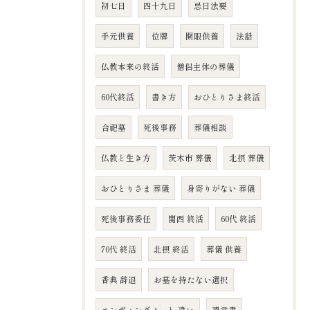
初七日
四十九日
忌日法要
手元供養
位牌
開眼供養
法話
仏教本来の終活
僧侶主体の葬儀
60代終活
書き方
おひとりさま終活
合祀墓
死後事務
葬儀相談
仏教と生き方
茨木市 葬儀
北摂 葬儀
おひとりさま 葬儀
身寄りがない 葬儀
死後事務委任
関西 終活
60代 終活
70代 終活
北摂 終活
葬儀 供養
香典 辞退
お墓を持たない選択