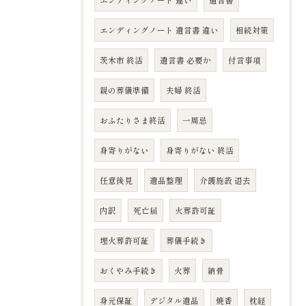
エンディングノート 違い
遺言書
エンディングノート 遺言書 違い
相続対策
茨木市 終活
遺言書 必要か
付言事項
親の葬儀準備
夫婦 終活
おふたりさま終活
一周忌
身寄りがない
身寄りがない 終活
任意後見
遺品整理
介護施設 退去
内訳
死亡届
火葬許可証
埋火葬許可証
葬儀手続き
おくやみ手続き
火葬
納骨
身元保証
デジタル遺品
焼香
枕経