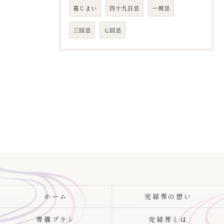
墓じまい
四十九日忌
​一周忌
​三回忌
七回忌
ホーム
完結葬の想い
葬儀プラン
完結葬とは