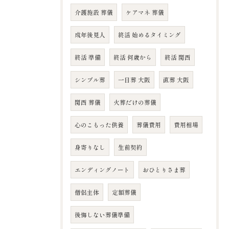
介護施設 葬儀
ケアマネ 葬儀
成年後見人
終活 始めるタイミング
終活 準備
終活 何歳から
終活 関西
シンプル葬
一日葬 大阪
直葬 大阪
関西 葬儀
火葬だけの葬儀
心のこもった供養
葬儀費用
費用相場
身寄りなし
生前契約
エンディングノート
おひとりさま葬
僧侶主体
定額葬儀
後悔しない葬儀準備