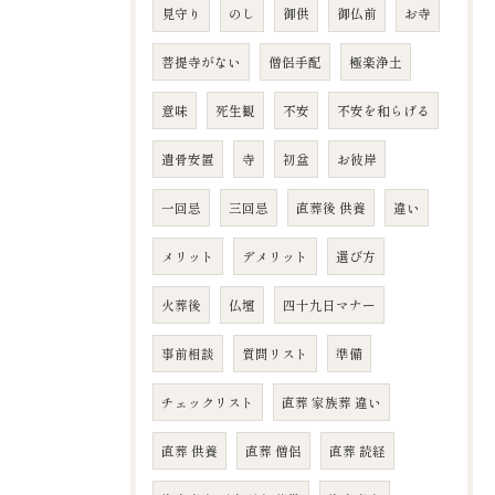
見守り
のし
御供
御仏前
お寺
菩提寺がない
僧侶手配
極楽浄土
意味
死生観
不安
不安を和らげる
遺骨安置
寺
初盆
お彼岸
一回忌
三回忌
直葬後 供養
違い
メリット
デメリット
選び方
火葬後
仏壇
四十九日マナー
事前相談
質問リスト
準備
チェックリスト
直葬 家族葬 違い
直葬 供養
直葬 僧侶
直葬 読経