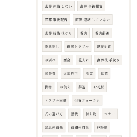
直葬 連絡 しない
直葬 事後報告
直葬 事後報告
直葬 連絡 していない
直葬 親族 後から
香典
香典辞退
香典返し
直葬トラブル
親族対応
お別れ
面会
花入れ
直葬後 手続き
葬祭費
火葬許可
弔電
供花
供物
お供え
辞退
お礼状
トラブル回避
供養フォーラム
式の選び方
服装
持ち物
マナー
緊急連絡先
孤独死対策
連絡網