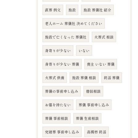
直葬 例文
施設
施設 葬儀社 紹介
老人ホーム 葬儀社 決めてください
施設で亡くなった 葬儀社
火葬式 相談
身寄りが少ない
いない
身寄りが少ない 葬儀
喪主 いない 葬儀
火葬式 供養
施設 葬儀 相談
終活 葬儀
葬儀の事前申し込み
僧侶相談
お墓を持たない
葬儀 事前申し込み
葬儀 事前相談
葬儀 生前相談
完結葬 事前申し込み
高槻市 終活