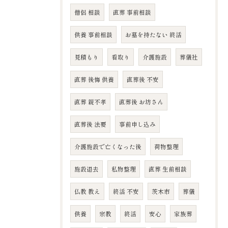
僧侶 相談
直葬 事前相談
供養 事前相談
お墓を持たない 終活
見積もり
看取り
介護施設
葬儀社
直葬 後悔 供養
直葬後 不安
直葬 親不孝
直葬後 お坊さん
直葬後 法要
事前申し込み
介護施設で亡くなった後
荷物整理
施設退去
私物整理
直葬 生前相談
仏教 教え
終活 不安
茨木市
葬儀
供養
宗教
終活
安心
家族葬