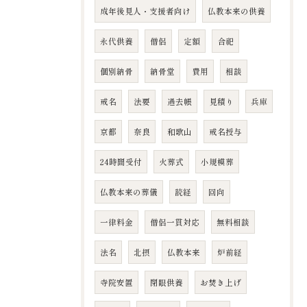
成年後見人・支援者向け
仏教本来の供養
永代供養
僧侶
定額
合祀
個別納骨
納骨堂
費用
相談
戒名
法要
過去帳
見積り
兵庫
京都
奈良
和歌山
戒名授与
24時間受付
火葬式
小規模葬
仏教本来の葬儀
読経
回向
一律料金
僧侶一貫対応
無料相談
法名
北摂
仏教本来
炉前経
寺院安置
閉眼供養
お焚き上げ