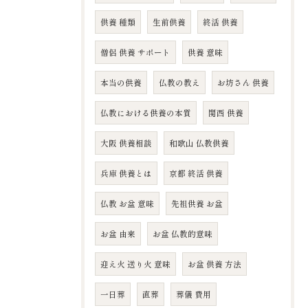
供養 種類
生前供養
終活 供養
僧侶 供養 サポート
供養 意味
本当の供養
仏教の教え
お坊さん 供養
仏教における供養の本質
関西 供養
大阪 供養相談
和歌山 仏教供養
兵庫 供養とは
京都 終活 供養
仏教 お盆 意味
先祖供養 お盆
お盆 由来
お盆 仏教的意味
迎え火 送り火 意味
お盆 供養 方法
一日葬
直葬
葬儀 費用