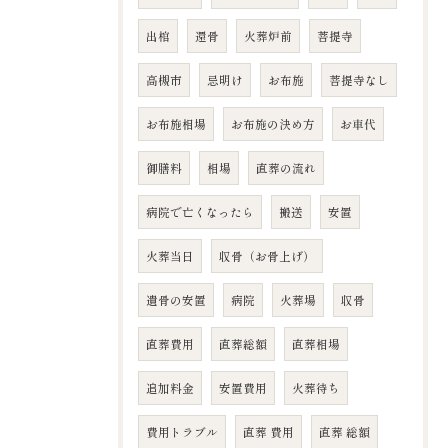
出棺
還骨
火葬炉前
菩提寺
高槻市
忌明け
お布施
菩提寺なし
お布施相場
お布施の決め方
お車代
御膳料
相場
直葬の流れ
病院で亡くなったら
搬送
安置
火葬当日
収骨（お骨上げ）
遺骨の安置
病院
火葬場
収骨
直葬費用
直葬総額
直葬相場
追加料金
安置費用
火葬待ち
費用トラブル
直葬 費用
直葬 総額