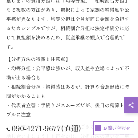
墓じまいの費用分担には「均等分担」「相続割合分担」
など複数の方法があり、選択によって家族の納得度や公
平感が異なります。均等分担は全員が同じ金額を負担す
るためシンプルですが、相続割合分担は法定相続分に応
じて負担額を決めるため、資産承継の観点で合理的で
す。
【分担方法の特徴と注意点】
・均等分担：公平感は強いが、収入差や立場によって不
満が出る場合も
・相続割合分担：納得感はあるが、計算や合意形成に時
間がかかることも
・代表者立替：手続きがスムーズだが、後日の精算トラ
ブルに注意
090-4271-9677(直通)
「どの方法が皆にとって一番納得できるか、一度率直に
お問い合わせ
話し合いましょう」と声をかけ、分担方法の違いを丁寧