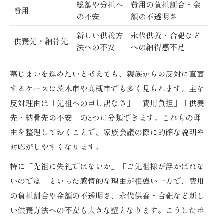
親族間の役割分担トラブル回避術
総額や分担へ
費用の負担割合・金
費用
の不安
額の不透明さ
均等・相続割合など分担方法の違い
新しい供養方
永代供養・合祀など
話し合いで使える費用説明フレーズ
供養先・納骨先
法への不安
への納得感不足
供養先や永代供養の不安を安心に変える方法
納骨先選びの比較ポイント早見表
墓じまいを進めたいと考えても、親族からの反対に直面
永代供養が選ばれる理由を解説
するケースは茨木市や高槻市でも多く見られます。主な
反対理由は「先祖への申し訳なさ」「費用負担」「供養
親族が安心できる供養先説明例
先・納骨先の不安」の3つに分類できます。これらの理
合祀・納骨堂の特徴と注意点
由を整理しておくことで、家族会議の際に的確な説明や
供養先不安を解消する進め方
対応がしやすくなります。
意見が割れた時の墓じまい合意形成ポイント
特に「先祖に失礼ではないか」「ご先祖様が浮かばれな
合意形成の段階別チェックリスト
いのでは」といった感情的な理由が根強い一方で、費用
意見対立時の冷静な進め方とは
の負担割合や金額の不透明さ、永代供養・合祀など新し
書面化が有効な理由と注意点
い供養方法への不安も大きな壁となります。こうしたポ