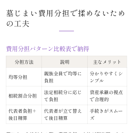
墓じまい費用分担で揉めないため
の工夫
費用分担パターン比較表で納得
分担方法
説明
主なメリット
親族全員で均等に
分かりやすくシ
均等分担
負担
ンプル
法定相続分に応じ
資産承継の視点
相続割合分担
て負担
で合理的
代表者負担＋
代表者が立て替え
手続きがスムー
後日精算
て後日精算
ズ