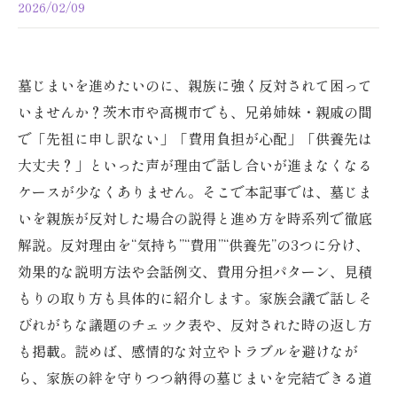
2026/02/09
墓じまいを進めたいのに、親族に強く反対されて困って
いませんか？茨木市や高槻市でも、兄弟姉妹・親戚の間
で「先祖に申し訳ない」「費用負担が心配」「供養先は
大丈夫？」といった声が理由で話し合いが進まなくなる
ケースが少なくありません。そこで本記事では、墓じま
いを親族が反対した場合の説得と進め方を時系列で徹底
解説。反対理由を“気持ち”“費用”“供養先”の3つに分け、
効果的な説明方法や会話例文、費用分担パターン、見積
もりの取り方も具体的に紹介します。家族会議で話しそ
びれがちな議題のチェック表や、反対された時の返し方
も掲載。読めば、感情的な対立やトラブルを避けなが
ら、家族の絆を守りつつ納得の墓じまいを完結できる道