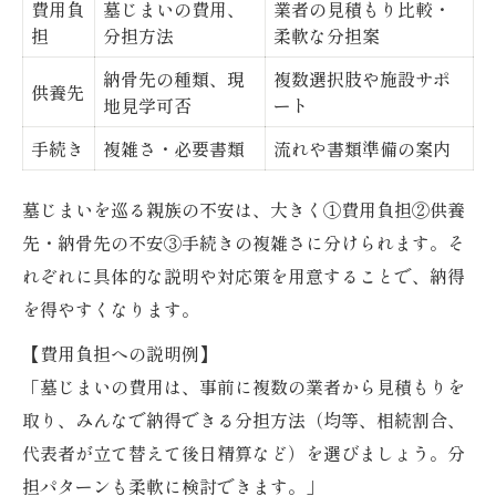
費用負
墓じまいの費用、
業者の見積もり比較・
担
分担方法
柔軟な分担案
納骨先の種類、現
複数選択肢や施設サポ
供養先
地見学可否
ート
手続き
複雑さ・必要書類
流れや書類準備の案内
墓じまいを巡る親族の不安は、大きく①費用負担②供養
先・納骨先の不安③手続きの複雑さに分けられます。そ
れぞれに具体的な説明や対応策を用意することで、納得
を得やすくなります。
【費用負担への説明例】
「墓じまいの費用は、事前に複数の業者から見積もりを
取り、みんなで納得できる分担方法（均等、相続割合、
代表者が立て替えて後日精算など）を選びましょう。分
担パターンも柔軟に検討できます。」