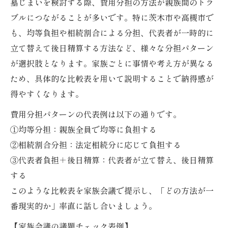
墓じまいを検討する際、費用分担の方法が親族間のトラ
ブルにつながることが多いです。特に茨木市や高槻市で
も、均等負担や相続割合による分担、代表者が一時的に
立て替えて後日精算する方法など、様々な分担パターン
が選択肢となります。家族ごとに事情や考え方が異なる
ため、具体的な比較表を用いて説明することで納得感が
得やすくなります。
費用分担パターンの代表例は以下の通りです。
①均等分担：親族全員で均等に負担する
②相続割合分担：法定相続分に応じて負担する
③代表者負担＋後日精算：代表者が立て替え、後日精算
する
このような比較表を家族会議で提示し、「どの方法が一
番現実的か」率直に話し合いましょう。
【家族会議の議題チェック表例】