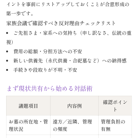
第三者を交えた話し合いの進め方
イントを事前にリストアップしておくことが合意形成の
合意のための期限設定のコツ
第一歩です。
家族会議で話し合うべき議題と進め方
家族会議で確認すべき反対理由チェックリスト
家族会議の議題チェック表付き
ご先祖さま・家系への気持ち（申し訳なさ、伝統の重
視）
現状共有から選択肢提示までの流れ
費用の総額・分担方法への不安
役割分担と費用分担の整理術
新しい供養先（永代供養・合祀墓など）への納得感
合意形成に向けた会議進行例
手続きや段取りが不明・不安
もめやすい論点の整理方法
まず現状共有から始める対話術
確認ポイン
議題項目
内容例
ト
お墓の所在地・管
遠方／近隣、管理
管理負担の
理状況
の頻度
有無