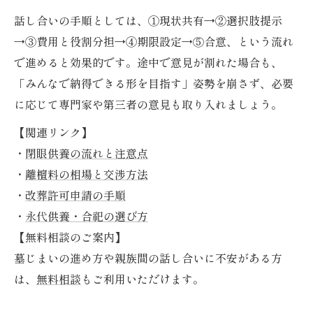
話し合いの手順としては、①現状共有→②選択肢提示
→③費用と役割分担→④期限設定→⑤合意、という流れ
で進めると効果的です。途中で意見が割れた場合も、
「みんなで納得できる形を目指す」姿勢を崩さず、必要
に応じて専門家や第三者の意見も取り入れましょう。
【関連リンク】
・
閉眼供養の流れと注意点
・
離檀料の相場と交渉方法
・
改葬許可申請の手順
・
永代供養・合祀の選び方
【無料相談のご案内】
墓じまいの進め方や親族間の話し合いに不安がある方
は、
無料相談
もご利用いただけます。