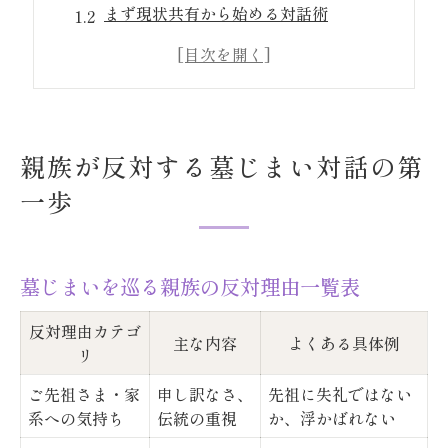
まず現状共有から始める対話術
親族同意が必要な理由と伝え方
墓じまいトラブルを防ぐ心構え
反対されやすいケースの傾向分析
先祖に申し訳ない気持ちへの対応策を解説
親族が反対する墓じまい対話の第
感情面の反対には共感から入る
一歩
墓じまいが先祖供養になる理由
親族の不安を和らげる説明例集
墓じまいを巡る親族の反対理由一覧表
話題の墓じまい相談事例まとめ
「ご先祖想い」な進め方のコツ
反対理由カテゴ
主な内容
よくある具体例
墓じまい費用分担で揉めないための工夫
リ
費用分担パターン比較表で納得
ご先祖さま・家
申し訳なさ、
先祖に失礼ではない
系への気持ち
伝統の重視
か、浮かばれない
見積もり取得のポイントを押さえる