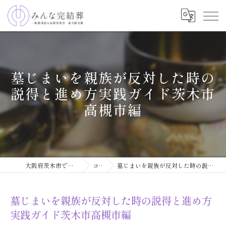
墓じまいを親族が反対した時の
説得と進め方実践ガイド茨木市
高槻市編
大阪府茨木市で葬儀ならみんな完結葬
コラム
墓じまいを親族が反対した時の説得と進め方実践ガイド茨木市高槻市編
墓じまいを親族が反対した時の説得と進め方
実践ガイド茨木市高槻市編