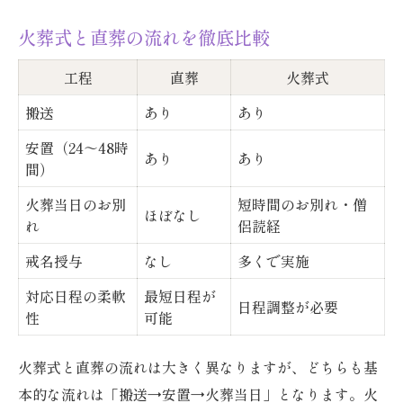
火葬式と直葬の流れを徹底比較
工程
直葬
火葬式
搬送
あり
あり
安置（24～48時
あり
あり
間）
火葬当日のお別
短時間のお別れ・僧
ほぼなし
れ
侶読経
戒名授与
なし
多くで実施
対応日程の柔軟
最短日程が
日程調整が必要
性
可能
火葬式と直葬の流れは大きく異なりますが、どちらも基
本的な流れは「搬送→安置→火葬当日」となります。火