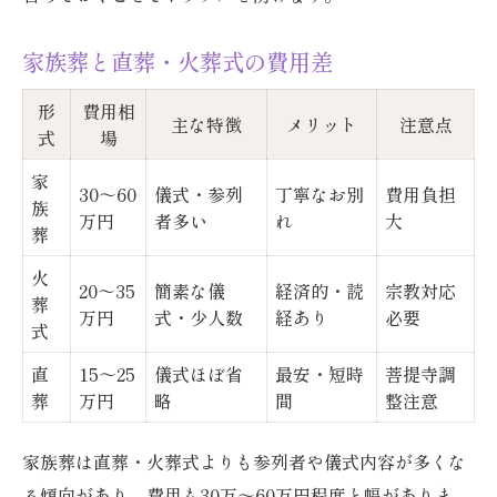
家族葬と直葬・火葬式の費用差
形
費用相
主な特徴
メリット
注意点
式
場
家
30～60
儀式・参列
丁寧なお別
費用負担
族
万円
者多い
れ
大
葬
火
20～35
簡素な儀
経済的・読
宗教対応
葬
万円
式・少人数
経あり
必要
式
直
15～25
儀式ほぼ省
最安・短時
菩提寺調
葬
万円
略
間
整注意
家族葬は直葬・火葬式よりも参列者や儀式内容が多くな
る傾向があり、費用も30万～60万円程度と幅がありま