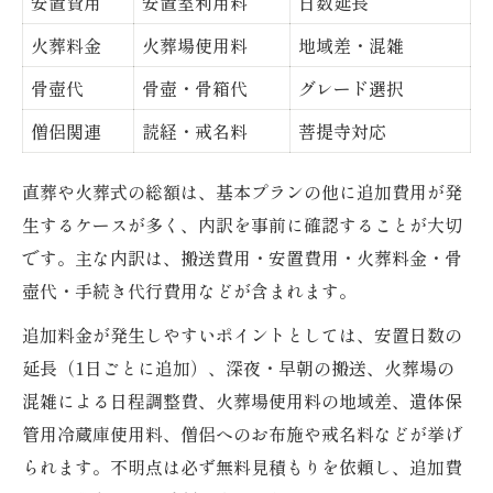
安置費用
安置室利用料
日数延長
火葬料金
火葬場使用料
地域差・混雑
骨壺代
骨壺・骨箱代
グレード選択
僧侶関連
読経・戒名料
菩提寺対応
直葬や火葬式の総額は、基本プランの他に追加費用が発
生するケースが多く、内訳を事前に確認することが大切
です。主な内訳は、搬送費用・安置費用・火葬料金・骨
壺代・手続き代行費用などが含まれます。
追加料金が発生しやすいポイントとしては、安置日数の
延長（1日ごとに追加）、深夜・早朝の搬送、火葬場の
混雑による日程調整費、火葬場使用料の地域差、遺体保
管用冷蔵庫使用料、僧侶へのお布施や戒名料などが挙げ
られます。不明点は必ず無料見積もりを依頼し、追加費