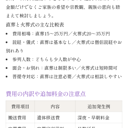
金額だけでなくご家族の希望や宗教観、親族の意向も踏
まえて検討しましょう。
直葬と火葬式の主な比較表
費用相場：直葬15～25万円／火葬式20～35万円
読経・儀式：直葬は基本なし／火葬式は僧侶読経やお
別れあり
参列人数：どちらも少人数が中心
面会・お別れ：直葬は制限多い／火葬式は短時間可
菩提寺対応：直葬は注意必要／火葬式は相談しやすい
費用の内訳や追加料金の注意点
費用項目
内容
追加発生例
搬送費用
遺体移送費
深夜・早朝料金