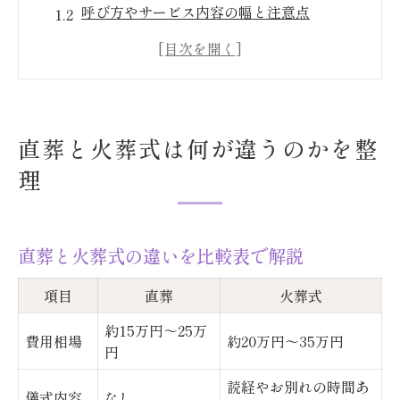
呼び方やサービス内容の幅と注意点
直葬が選ばれる背景と火葬式の特徴
定義のズレが生まれる理由と誤解防止策
直葬と火葬式の流れを簡単にまとめる
結局どちらが選びやすい？直葬の特徴解説
直葬と火葬式は何が違うのかを整
直葬を選ぶメリットと火葬式の違い
理
シンプルな直葬が注目される理由
火葬式と直葬の流れを徹底比較
直葬と火葬式の違いを比較表で解説
直葬に向くケースと適さない場合
家族や親族の理解を得るポイント
項目
直葬
火葬式
費用相場から見る直葬と火葬式の比較表
約15万円～25万
費用相場
約20万円～35万円
直葬と火葬式の費用相場を表でチェック
円
費用の内訳や追加料金の注意点
読経やお別れの時間あ
儀式内容
なし