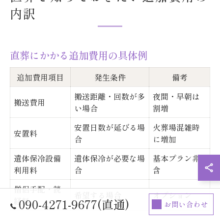
内訳
直葬にかかる追加費用の具体例
追加費用項目
発生条件
備考
搬送距離・回数が多
夜間・早朝は
搬送費用
い場合
割増
安置日数が延びる場
火葬場混雑時
安置料
合
に増加
遺体保冷設備
遺体保冷が必要な場
基本プラン非
利用料
合
含
僧侶手配・読
希望する場合
オプション
経料
090-4271-9677(直通)
お問い合わせ