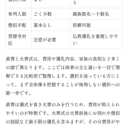
地域ごとの直葬・火葬式費用目安
り
葬儀費用を抑えるための工夫
参列人数
ごく少数
親族数名～十数名
家族葬と直葬・火葬式の費用差
僧侶手配
基本なし
依頼可能
直葬で知っておきたい追加費用の内訳
菩提寺対
仏教儀礼を重視しやす
注意が必要
直葬にかかる追加費用の具体例
応
い
安置や搬送で発生する費用の注意点
直葬と火葬式は、費用や儀礼内容、家族の負担など多く
火葬場利用料やオプション費用の実態
の面で異なります。ここでは両者の主な違いを一目で理
直葬プランに含まれない費用項目
解できる比較表で整理します。選択を迷っている方にと
見積もり時に確認したい追加料金
って、まず全体像を把握することが後悔しない選択への
火葬式と直葬の選び方と後悔しないコツ
第一歩です。
直葬と火葬式の選び方ガイド
直葬は儀式を省き火葬のみを行うため、費用が抑えられ
後悔しないためのポイントまとめ
やすいのが特徴です。火葬式は火葬前後にお別れや僧侶
親族や菩提寺への相談の進め方
の読経など最小限の儀礼を含みますが、その分費用がや