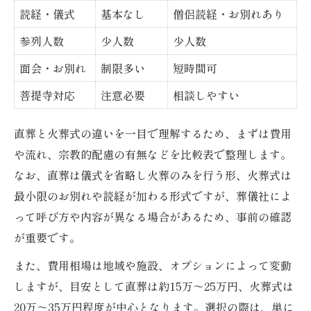
読経・儀式
基本なし
僧侶読経・お別れあり
参列人数
少人数
少人数
面会・お別れ
制限多い
短時間可
菩提寺対応
注意必要
相談しやすい
直葬と火葬式の違いを一目で理解するため、まずは費用
や流れ、宗教的配慮の有無などを比較表で整理します。
なお、直葬は儀式を省略し火葬のみを行う形、火葬式は
最小限のお別れや読経が加わる形式ですが、葬儀社によ
って呼び方や内容が異なる場合があるため、事前の確認
が重要です。
また、費用相場は地域や施設、オプションによって変動
しますが、目安として直葬は約15万～25万円、火葬式は
20万～35万円程度が中心となります。選択の際は、単に