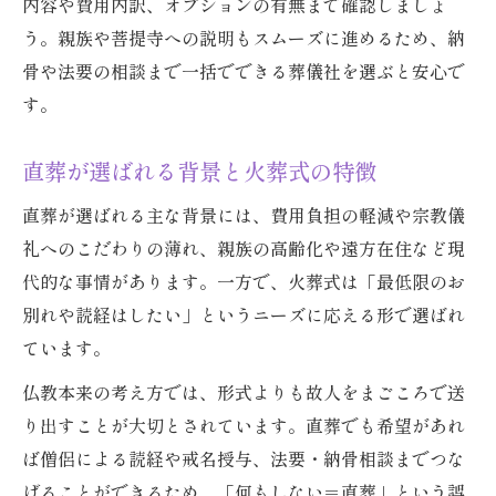
内容や費用内訳、オプションの有無まで確認しましょ
う。親族や菩提寺への説明もスムーズに進めるため、納
骨や法要の相談まで一括でできる葬儀社を選ぶと安心で
す。
直葬が選ばれる背景と火葬式の特徴
直葬が選ばれる主な背景には、費用負担の軽減や宗教儀
礼へのこだわりの薄れ、親族の高齢化や遠方在住など現
代的な事情があります。一方で、火葬式は「最低限のお
別れや読経はしたい」というニーズに応える形で選ばれ
ています。
仏教本来の考え方では、形式よりも故人をまごころで送
り出すことが大切とされています。直葬でも希望があれ
ば僧侶による読経や戒名授与、法要・納骨相談までつな
げることができるため、「何もしない＝直葬」という誤