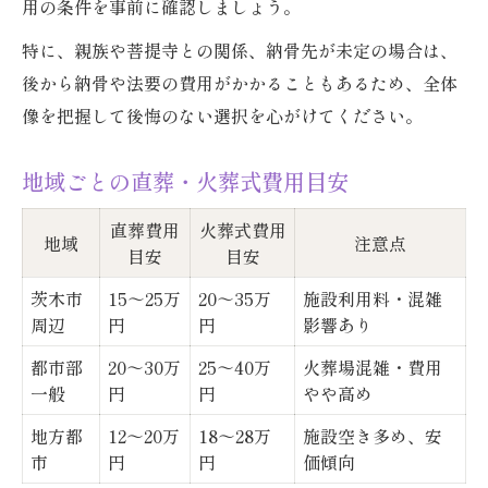
用の条件を事前に確認しましょう。
特に、親族や菩提寺との関係、納骨先が未定の場合は、
後から納骨や法要の費用がかかることもあるため、全体
像を把握して後悔のない選択を心がけてください。
地域ごとの直葬・火葬式費用目安
直葬費用
火葬式費用
地域
注意点
目安
目安
茨木市
15～25万
20～35万
施設利用料・混雑
周辺
円
円
影響あり
都市部
20～30万
25～40万
火葬場混雑・費用
一般
円
円
やや高め
地方都
12～20万
18～28万
施設空き多め、安
市
円
円
価傾向