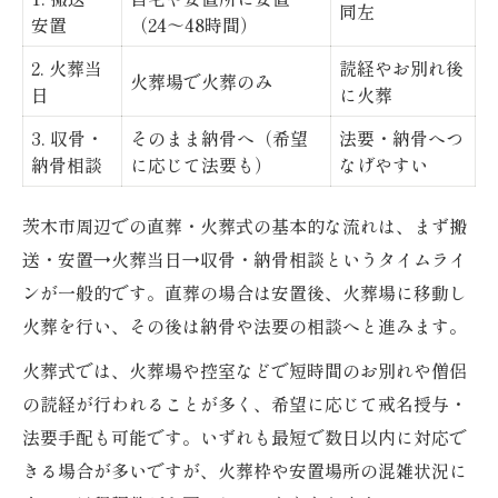
同左
安置
（24～48時間）
2. 火葬当
読経やお別れ後
火葬場で火葬のみ
日
に火葬
3. 収骨・
そのまま納骨へ（希望
法要・納骨へつ
納骨相談
に応じて法要も）
なげやすい
茨木市周辺での直葬・火葬式の基本的な流れは、まず搬
送・安置→火葬当日→収骨・納骨相談というタイムライ
ンが一般的です。直葬の場合は安置後、火葬場に移動し
火葬を行い、その後は納骨や法要の相談へと進みます。
火葬式では、火葬場や控室などで短時間のお別れや僧侶
の読経が行われることが多く、希望に応じて戒名授与・
法要手配も可能です。いずれも最短で数日以内に対応で
きる場合が多いですが、火葬枠や安置場所の混雑状況に