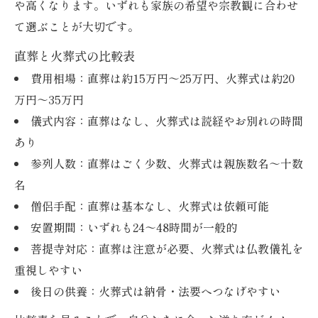
納骨先や法要を考慮した選択方法
や高くなります。いずれも家族の希望や宗教観に合わせ
体験談から学ぶトラブル回避術
て選ぶことが大切です。
茨木市周辺における直葬の流れと注意点
直葬と火葬式の比較表
茨木市での直葬・火葬式の流れを時系列で
費用相場：直葬は約15万円～25万円、火葬式は約20
紹介
万円～35万円
地域特有の安置や火葬場事情
儀式内容：直葬はなし、火葬式は読経やお別れの時間
あり
搬送から火葬当日までの必要手続き
参列人数：直葬はごく少数、火葬式は親族数名～十数
茨木市周辺で直葬を依頼する際の注意点
名
公営と民営火葬場の違いを知る
僧侶手配：直葬は基本なし、火葬式は依頼可能
安置期間：いずれも24～48時間が一般的
菩提寺対応：直葬は注意が必要、火葬式は仏教儀礼を
重視しやすい
後日の供養：火葬式は納骨・法要へつなげやすい