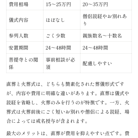
費用相場
15～25万円
20～35万円
僧侶読経やお別れあ
儀式内容
ほぼなし
り
参列人数
ごく少数
親族数名～十数名
安置期間
24～48時間
24～48時間
菩提寺との関
事前相談が必
配慮しやすい
係
須
直葬と火葬式は、どちらも簡素化された葬儀形式です
が、内容や費用に明確な違いがあります。直葬は儀式や
読経を省略し、火葬のみを行うのが特徴です。一方、火
葬式は火葬前後にごく短いお別れや僧侶による読経、場
合によっては戒名授与が含まれます。
最大のメリットは、直葬が費用を抑えやすい点です。費